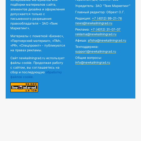
подборки материалов сайта,
Учредитель: ЗАО "Твик Маркетинг"
элементов дизайна и оформления
Главный редактор: Обрехт О.Г.
допускается только с
Редакция:
+7 (4012) 99-21-76
письменного разрешения
news@newkaliningrad.ru
правообладателя - ЗАО «Твик
Маркетинг».
Реклама:
+7 (4012) 31-07-07
reklama@newkaliningrad.ru
Материалы с пометкой «Бизнес»,
Афиша:
afisha@newkaliningrad.ru
«Партнерский материал», «ПМ»,
«PR», «Спецпроект» - публикуются
Техподдержка:
на правах рекламы.
support@newkaliningrad.ru
Общие вопросы:
Сайт newkaliningrad.ru использует
info@newkaliningrad.ru
файлы cookie. Продолжая работу
с сайтом, вы соглашаетесь на
сбор и последующую
обработку
файлов cookie.