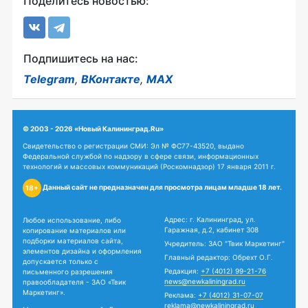
Поделитесь новостью:
Подпишитесь на нас:
Telegram
,
ВКонтакте
,
MAX
© 2003 - 2026 «Новый Калининград.Ru»
Свидетельство о регистрации СМИ: Эл № ФС77-43520, выдано
Федеральной службой по надзору в сфере связи, информационных
технологий и массовых коммуникаций (Роскомнадзор) 17 января 2011 г.
Данный сайт не предназначен для просмотра лицам младше 18 лет.
18+
Адрес: г. Калининград, ул.
Любое использование, либо
Гаражная, д.2, кабинет 308
копирование материалов или
подборки материалов сайта,
Учредитель: ЗАО "Твик Маркетинг"
элементов дизайна и оформления
Главный редактор: Обрехт О.Г.
допускается только с
Редакция:
+7 (4012) 99-21-76
письменного разрешения
news@newkaliningrad.ru
правообладателя - ЗАО «Твик
Маркетинг».
Реклама:
+7 (4012) 31-07-07
reklama@newkaliningrad.ru