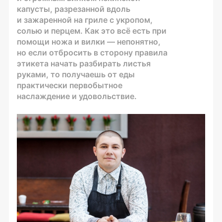
капусты, разрезанной вдоль
и зажаренной на гриле с укропом,
солью и перцем. Как это всё есть при
помощи ножа и вилки — непонятно,
но если отбросить в сторону правила
этикета начать разбирать листья
руками, то получаешь от еды
практически первобытное
наслаждение и удовольствие.