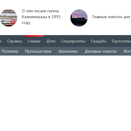
О чём писали газеты
Калининграда в 1991
Главные новости дня
году
м
Справка
Скидки
Дети
Спецпроекты
Свадьба
Гороскопы
Политика
Происшествия
Экономика
Деловые новости
Фот