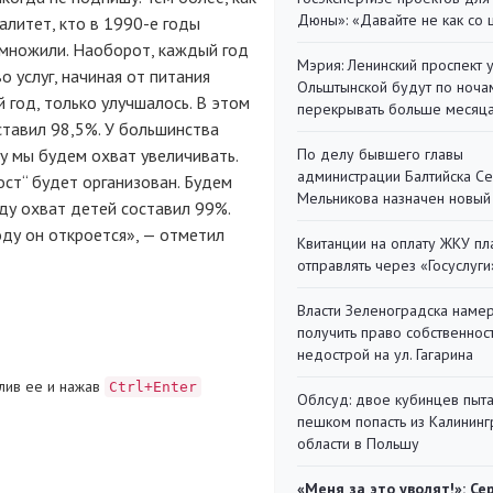
Дюны»: «Давайте не как со
алитет, кто в
1990-е
годы
иумножили. Наоборот, каждый год
Мэрия: Ленинский проспект 
 услуг, начиная от питания
Ольштынской будут по ноча
 год, только улучшалось. В этом
перекрывать больше месяц
тавил 98,5%. У большинства
у мы будем охват увеличивать.
По делу бывшего главы
администрации Балтийска С
ост“ будет организован. Будем
Мельникова назначен новый
ду охват детей составил 99%.
ду он откроется», — отметил
Квитанции на оплату ЖКУ п
отправлять через «Госуслуги
Власти Зеленоградска наме
получить право собственнос
недострой на ул. Гагарина
лив ее и нажав
Ctrl+Enter
Облсуд: двое кубинцев пыта
пешком попасть из Калинин
области в Польшу
«Меня за это уволят!»: Се