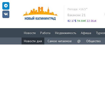
Погода:
+16.5°
Вакансии:
21
82.17$
94.84€
22.01zł
Новости
Работа
Недвижимость
Афиша
Туриз
Новости дня
Самое читаемое
@
Общество