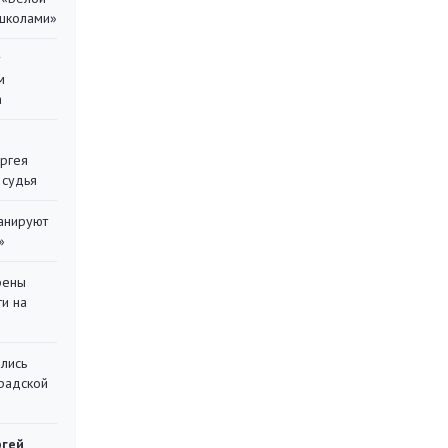
 школами»
у
м
а
ергея
 судья
ланируют
»
рены
ти на
лись
градской
ргей