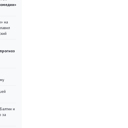
комедии»
в» на
главил
ский
 прогноз
уму
шей
 Балтии и
ю за