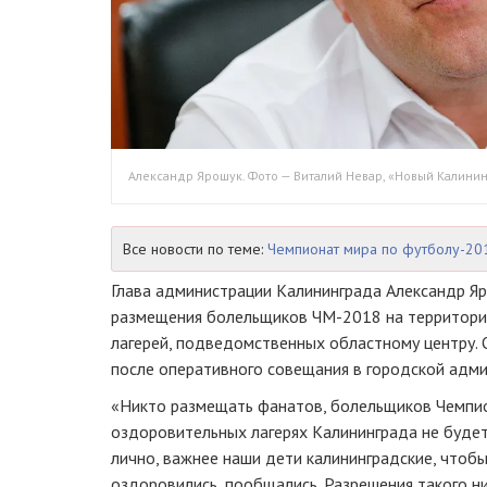
Александр Ярошук. Фото — Виталий Невар, «Новый Калинин
Все новости по теме:
Чемпионат мира по футболу-20
Глава администрации Калининграда Александр Я
размещения болельщиков
ЧМ-2018
на территори
лагерей, подведомственных областному центру. 
после оперативного совещания в городской адми
«Никто размещать фанатов, болельщиков Чемпио
оздоровительных лагерях Калининграда не будет.
лично, важнее наши дети калининградские, чтобы
оздоровились, пообщались. Разрешения такого ни