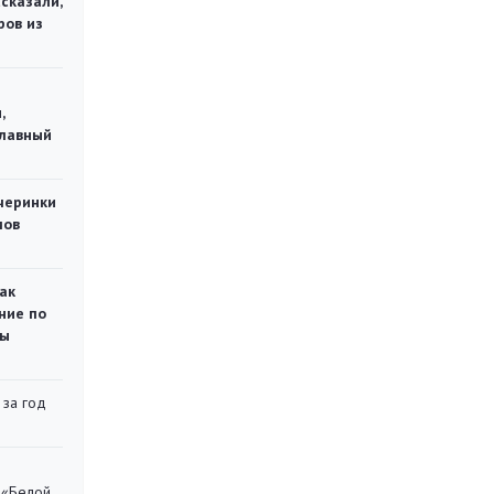
сказали,
ров из
,
главный
черинки
мов
ак
ние по
ты
 за год
 «Белой