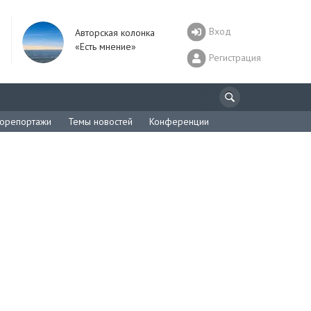
Вход
Авторская колонка
«Есть мнение»
Регистрация
орепортажи
Темы новостей
Конференции