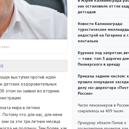
В мэрии Калининграда рас
как остановили отток кад
детсадов
Новости Калининграда:
туристические миллиарды
недострой на Гагарина и 
почтальон
град».
Курение под запретом, ве
— тоже: топ-5 дорогих до
Пионерского в аренду
18
Приказы задним числом: к
рошук выступил против идеи
прошло очередное заседа
и детских оздоровительных
делу экс-директора «Поч
Об этом он заявил во вторник
России»
нистрации.
Число пенсионеров в России
ната мира в летних
сократилось на 409 тысяч
 Потому что для нас, для меня
 они за эти три летних месяца
Прокурор области Попов о
когда не подпишу. Тем более, как
госэкспертизе проектов для