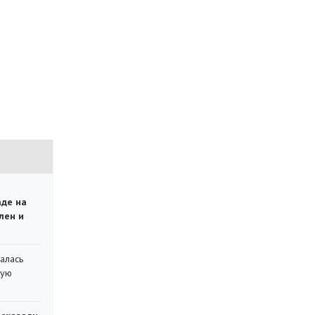
аде на
лен и
алась
кую