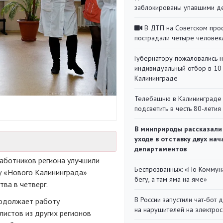
заблокированы упавшими д
В ДТП на Советском про
пострадали четыре человек
Губернатору пожаловались 
индивидуальный отбор в 10 
Калининграде
Телебашню в Калининграде
подсветить в честь 80-летия
В минприроды рассказали
уходе в отставку двух на
департаментов
работников региона улучшили
Беспрозванных: «По Коммун
у «Нового Калининграда»
бегу, а там яма на яме»
ва в четверг.
В России запустили чат-бот 
родолжает работу
на нарушителей на электро
листов из других регионов