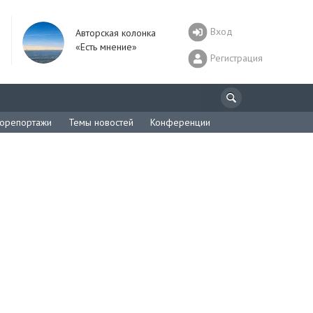
Вход
Авторская колонка
«Есть мнение»
Регистрация
орепортажи
Темы новостей
Конференции