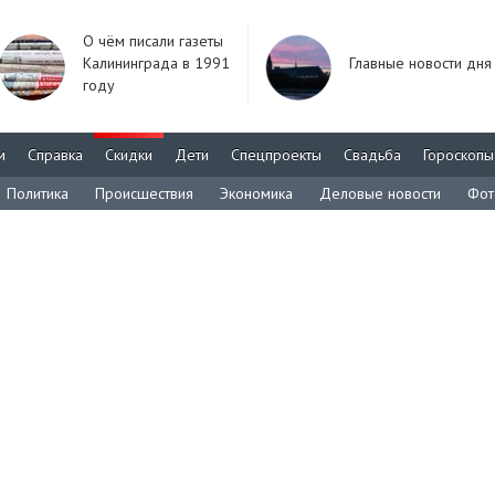
О чём писали газеты
Калининграда в 1991
Главные новости дня
году
м
Справка
Скидки
Дети
Спецпроекты
Свадьба
Гороскопы
Политика
Происшествия
Экономика
Деловые новости
Фот