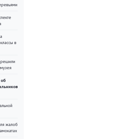
еревьями
спекте
а
на
классы в
 решили
 музея
 об
чальников
альной
для жалоб
самокатах