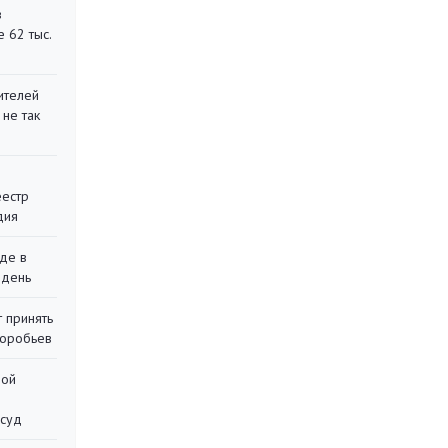
в
 62 тыс.
ителей
 не так
еестр
дия
де в
 день
 принять
воробьев
ной
 суд