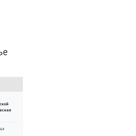
ье
ской
асная
ца