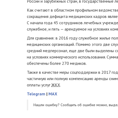
России и зарубежных стран, в государственные 
Как считают в областном профильном ведомстве
сокращения дефицита медицинских кадров являе
С начала года 45 сотрудников лечебных учрежде
служебное, и пять — арендуемое на условиях ком
Для сравнения: в 2016 году служебное жилье по
медицинских организаций. Помимо этого две сл
средний медперсонал, еще две были выделены с
на условиях коммерческого использования. Сумм
обеспечены более 270 медиков.
Также в качестве меры соцподдержки в 2017 го
частичную или полную компенсацию аренды сним
оплаты услуг
ЖКХ
.
Telegram
|
MAX
Нашли ошибку? Cообщить об ошибке можно, выде