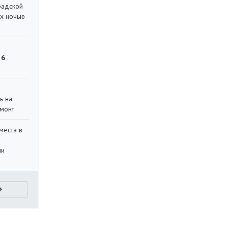
радской
их ночью
 6
ь на
монт
места в
ли