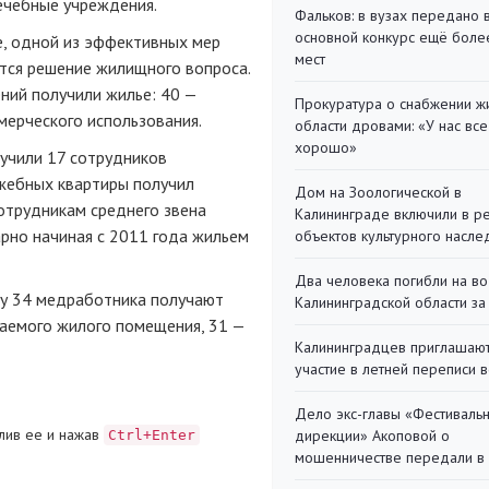
лечебные учреждения.
Фальков: в вузах передано 
основной конкурс ещё более
, одной из эффективных мер
мест
тся решение жилищного вопроса.
ний получили жилье: 40 —
Прокуратура о снабжении ж
мерческого использования.
области дровами: «У нас все
хорошо»
лучили 17 сотрудников
ужебных квартиры получил
Дом на Зоологической в
отрудникам среднего звена
Калининграде включили в р
арно начиная с 2011 года жильем
объектов культурного насле
Два человека погибли на во
ду 34 медработника получают
Калининградской области за
аемого жилого помещения, 31 —
Калининградцев приглашают
участие в летней переписи 
Дело экс-главы «Фестиваль
лив ее и нажав
дирекции» Акоповой о
Ctrl+Enter
мошенничестве передали в