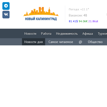
Погода:
+22.1°
Вакансии:
48
81.41$
94.06€
21.86zł
Новости
Работа
Недвижимость
Афиша
Туриз
Новости дня
Самое читаемое
@
Общество