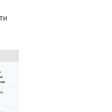
ти
о
ых
ляж
да
»