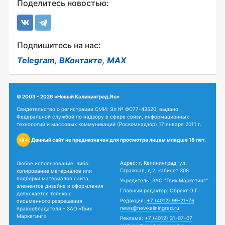
Поделитесь новостью:
Подпишитесь на нас:
Telegram
,
ВКонтакте
,
MAX
© 2003 - 2026 «Новый Калининград.Ru»
Свидетельство о регистрации СМИ: Эл № ФС77-43520, выдано
Федеральной службой по надзору в сфере связи, информационных
технологий и массовых коммуникаций (Роскомнадзор) 17 января 2011 г.
Данный сайт не предназначен для просмотра лицам младше 18 лет.
18+
Адрес: г. Калининград, ул.
Любое использование, либо
Гаражная, д.2, кабинет 308
копирование материалов или
подборки материалов сайта,
Учредитель: ЗАО "Твик Маркетинг"
элементов дизайна и оформления
Главный редактор: Обрехт О.Г.
допускается только с
Редакция:
+7 (4012) 99-21-76
письменного разрешения
news@newkaliningrad.ru
правообладателя - ЗАО «Твик
Маркетинг».
Реклама:
+7 (4012) 31-07-07