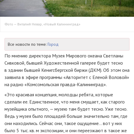
Фото — Виталий Невар, «Новый Калининград»
Все новости по теме:
Город
По мнению директора Музея Мирового океана Светланы
Сивковой, бывшей Художественной галерее будет тесно
в здании бывшей Кенигсбергской биржи (ДКМ). Об этом она
заявила в эфире программы «Авторитет с Еленой Воловой»
на радио «Комсомольская
правда-Калининград
».
«Это красивая концепция, молодцы ребята, которые
сделали ее. Единственное, что меня смущает, как старого
музейщика опытного, — музею там будет тесно. Уже тесно.
Ведь у музея было площадей больше значительно там, где
они находились. Сейчас они, такое ощущение… вот у них
было 5 тыс. кв. м экспозиции, и они переезжают в такое же