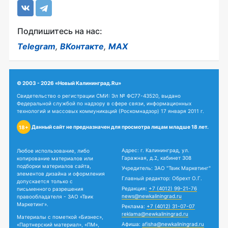
Подпишитесь на нас:
Telegram
,
ВКонтакте
,
MAX
© 2003 - 2026 «Новый Калининград.Ru»
Свидетельство о регистрации СМИ: Эл № ФС77-43520, выдано
Федеральной службой по надзору в сфере связи, информационных
технологий и массовых коммуникаций (Роскомнадзор) 17 января 2011 г.
Данный сайт не предназначен для просмотра лицам младше 18 лет.
18+
Адрес: г. Калининград, ул.
Любое использование, либо
Гаражная, д.2, кабинет 308
копирование материалов или
подборки материалов сайта,
Учредитель: ЗАО "Твик Маркетинг"
элементов дизайна и оформления
Главный редактор: Обрехт О.Г.
допускается только с
Редакция:
+7 (4012) 99-21-76
письменного разрешения
news@newkaliningrad.ru
правообладателя - ЗАО «Твик
Маркетинг».
Реклама:
+7 (4012) 31-07-07
reklama@newkaliningrad.ru
Материалы с пометкой «Бизнес»,
Афиша:
afisha@newkaliningrad.ru
«Партнерский материал», «ПМ»,