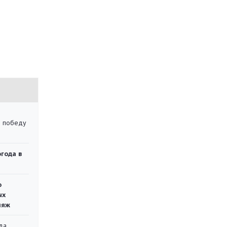
ю победу
огода в
о
ых
ляж
да