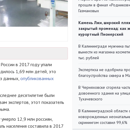
прошли в финал «Родников
Газмановых
Камень Лжи, широкий пля
закрытый променад: как 
курортный Пионерский
В Калининграде мужчина пы
вынести из магазина космети
тыс. рублей
России в 2017 году упали
Экспертиза не одобрила пр
одилось 1,69 млн детей, это
благоустройства сквера в 
из данных,
опубликованных
В Черняховске сгорела част
довоенного здания на улиц
следнее десятилетие были
Тухачевского
вам экспертов, этот показатель
рыма.
В Калининградской области 
новорожденных неонаталь
 умерло 12,9 млн россиян,
скринингом составил 99,6%
ыль населения составила в 2017