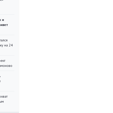
»
ж и
живет
тался
ку на 24
оект
Мамоново
ь
е
охват
ным