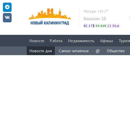
Погода:
+15.2°
Вакансии:
10
82.17$
94.84€
22.01zł
Новости
Работа
Недвижимость
Афиша
Туриз
Новости дня
Самое читаемое
@
Общество