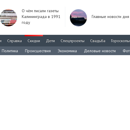
О чём писали газеты
Калининграда в 1991
Главные новости дня
году
м
Справка
Скидки
Дети
Спецпроекты
Свадьба
Гороскопы
Политика
Происшествия
Экономика
Деловые новости
Фот