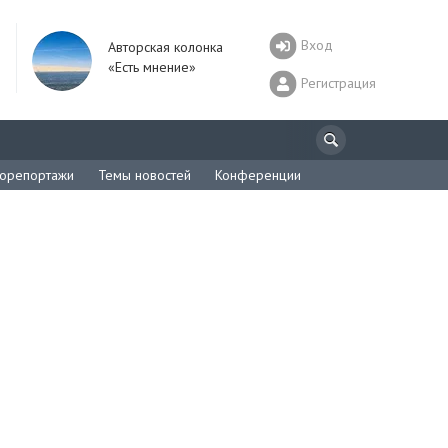
Вход
Авторская колонка
«Есть мнение»
Регистрация
орепортажи
Темы новостей
Конференции