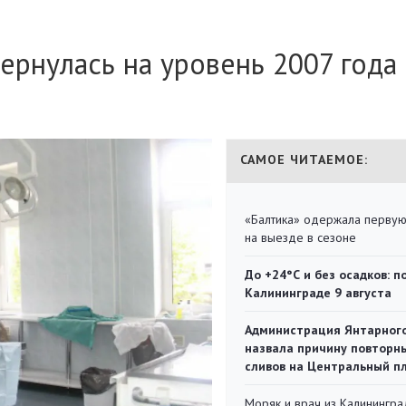
ернулась на уровень 2007 года
САМОЕ ЧИТАЕМОЕ:
«Балтика» одержала перву
на выезде в сезоне
До +24°С и без осадков: п
Калининграде 9 августа
Администрация Янтарног
назвала причину повторн
сливов на Центральный п
Моряк и врач из Калинингра