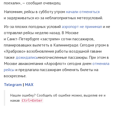
поехали», — сообщил очевидец.
Напомним, рейсы в субботу утром
начали отменяться
и задерживаться
из-за
неблагоприятных метеоусловий.
Из-за
плохих погодных условий
аэропорт не принимал
и не
отправлял рейсы неделю назад. В Москве
и
Санкт-Петербурге
«застряли» сотни пассажиров,
планировавших вылететь в Калининграде. Сегодня утром в
«Храброво» возобновления работы воздушной гавани
также
дожидались
многочисленные пассажиры. При этом в
Москве авиакомпания «Аэрофлот» сегодня днем
отменяла
рейсы
и предлагала пассажирам обменять билеты на
воскресенье.
Telegram
|
MAX
Нашли ошибку? Cообщить об ошибке можно, выделив ее и
нажав
Ctrl+Enter