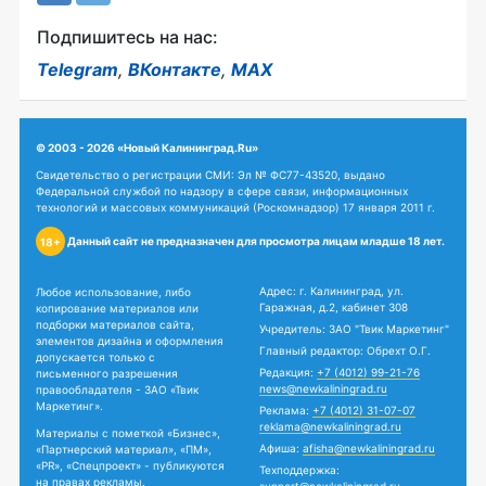
Подпишитесь на нас:
Telegram
,
ВКонтакте
,
MAX
© 2003 - 2026 «Новый Калининград.Ru»
Свидетельство о регистрации СМИ: Эл № ФС77-43520, выдано
Федеральной службой по надзору в сфере связи, информационных
технологий и массовых коммуникаций (Роскомнадзор) 17 января 2011 г.
Данный сайт не предназначен для просмотра лицам младше 18 лет.
18+
Адрес: г. Калининград, ул.
Любое использование, либо
Гаражная, д.2, кабинет 308
копирование материалов или
подборки материалов сайта,
Учредитель: ЗАО "Твик Маркетинг"
элементов дизайна и оформления
Главный редактор: Обрехт О.Г.
допускается только с
Редакция:
+7 (4012) 99-21-76
письменного разрешения
news@newkaliningrad.ru
правообладателя - ЗАО «Твик
Маркетинг».
Реклама:
+7 (4012) 31-07-07
reklama@newkaliningrad.ru
Материалы с пометкой «Бизнес»,
Афиша:
afisha@newkaliningrad.ru
«Партнерский материал», «ПМ»,
«PR», «Спецпроект» - публикуются
Техподдержка:
на правах рекламы.