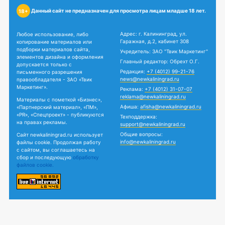
Данный сайт не предназначен для просмотра лицам младше 18 лет.
18+
Адрес: г. Калининград, ул.
Любое использование, либо
Гаражная, д.2, кабинет 308
копирование материалов или
подборки материалов сайта,
Учредитель: ЗАО "Твик Маркетинг"
элементов дизайна и оформления
Главный редактор: Обрехт О.Г.
допускается только с
Редакция:
+7 (4012) 99-21-76
письменного разрешения
news@newkaliningrad.ru
правообладателя - ЗАО «Твик
Маркетинг».
Реклама:
+7 (4012) 31-07-07
reklama@newkaliningrad.ru
Материалы с пометкой «Бизнес»,
Афиша:
afisha@newkaliningrad.ru
«Партнерский материал», «ПМ»,
«PR», «Спецпроект» - публикуются
Техподдержка:
на правах рекламы.
support@newkaliningrad.ru
Общие вопросы:
Сайт newkaliningrad.ru использует
info@newkaliningrad.ru
файлы cookie. Продолжая работу
с сайтом, вы соглашаетесь на
сбор и последующую
обработку
файлов cookie.