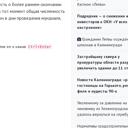
есть о более раннем окончании
бастион «Литва»
На тот момент общая численность
Подрядчик — о снижении 
он в дни проведения мундиаля,
инвесторов к ОКН: «У всех
настроение»
Гражданин Литвы осуждён
шпионаж в Калининграде
лив ее и нажав
Ctrl+Enter
Застройщику сквера у
прокуратуры области раз
увеличить здание до 11 э
Новости Калининграда: «р
гостиницы на Горького, ре
филе и нудисты 90-х
Уволенному за давление на
чиновнику из Зеленоградска
удалось вернуться на служб
Нормативы градостроительн