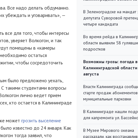
ва. Все надо делать обдуманно.
В Зеленоградске на мандат 
их убеждать и уговаривать», —
депутата Суворовой претен
четыре кандидата
ть все для того, чтобы интересы
Во время рейда в Калининг
ов, уверяет Волкогон, и так
области выявили 58 гулявш
будут помещены в «камеры
подростков
 необходимо остаться
Возможны грозы: погода в
ежитии, чтобы сосредоточить
Калининградской области
августа
орым было предложено уехать,
Власти Калининграда сообщ
. С такими студентами вопросы
старте продаж абонементов
Волкогон лично ведет прием
муниципальные парковки
сех, кто остается в Калининграде
В Калининграде нашли под
для капремонта ул. Бассейн
кже может
грозить выселение
е было известно до 24 января. Как
В Музее Мирового океана
огон тогда заявил, что
рассказали, как восстанавли