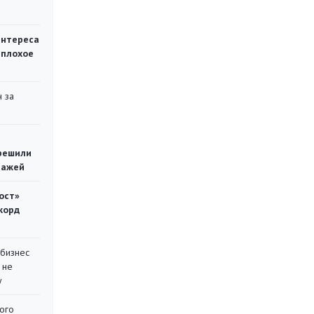
интереса
 плохое
 за
решили
тажей
ост»
корд
 бизнес
 не
у
ого