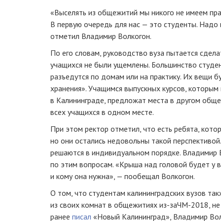
«Выселять из общежитий мы никого не имеем пра
В первую очередь для нас — это студенты. Надо 
отметил Владимир Волкогон.
По его словам, руководство вуза пытается сдела
учащихся не были ущемлены. Большинство студент
разъедутся по домам или на практику. Их вещи 
хранения». Учащимся выпускных курсов, которым
в Калининграде, предложат места в другом общ
всех учащихся в одном месте.
При этом ректор отметил, что есть ребята, кот
но они остались недовольны такой перспективой
решаются в индивидуальном порядке. Владимир 
по этим вопросам. «Крыша над головой будет у в
и кому она нужна», — пообещал Волкогон.
О том, что студентам калининградских вузов та
из своих комнат в общежитиях
из-за
ЧМ-2018
, н
ранее
писал
«Новый Калининград», Владимир Волк