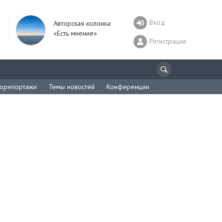
Вход
Авторская колонка
«Есть мнение»
Регистрация
орепортажи
Темы новостей
Конференции