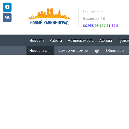
Погода:
+23.5°
Вакансии:
38
80.93$
93.19€
21.69zł
Новости
Работа
Недвижимость
Афиша
Туриз
Новости дня
Самое читаемое
@
Общество