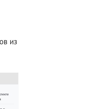
ов из
спекте
а