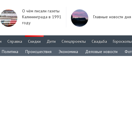
О чём писали газеты
Калининграда в 1991
Главные новости дня
году
м
Справка
Скидки
Дети
Спецпроекты
Свадьба
Гороскопы
Политика
Происшествия
Экономика
Деловые новости
Фот