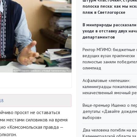
Штурм «Ласточки», стройк
полоска песка: как мы иск
пляж в Светлогорске
В минприроды рассказали
уходе в отставку двух на
департаментов
Ректор МГИМО: бюджетные 
ведущих вузах практически
полностью заняли победите
олимпиад
Асфальтовые «лепешки»:
калининградцы пожаловалис
некачественный ямочный ре
18
Вице-премьер Ищенко о пе
депутаты: «Давайте дождем
йчиво просят не оставаться
выборов»
ми местами силовиков на время
адио «Комсомольская правда —
Два человека погибли на во
лкогон.
Калининградской области за