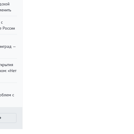
дской
менить
 с
е России
я
инград —
ткрытия
ом: «Нет
облем с