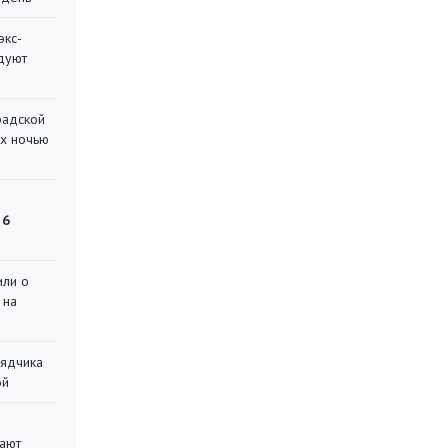
экс-
дуют
радской
их ночью
 6
или о
 на
рядчика
ой
вают