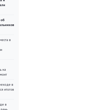
а и
али
 об
чальников
места в
ли
ь на
монт
реходе в
ся итогов
де в
 день