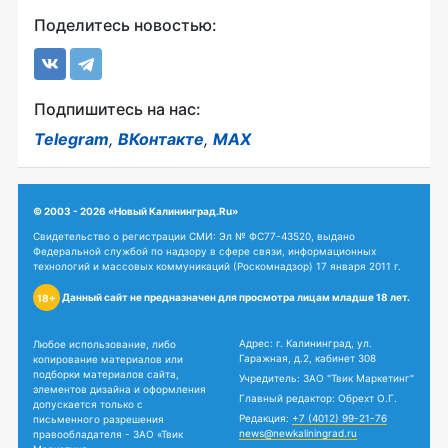
Поделитесь новостью:
Подпишитесь на нас:
Telegram
,
ВКонтакте
,
MAX
© 2003 - 2026 «Новый Калининград.Ru»
Свидетельство о регистрации СМИ: Эл № ФС77-43520, выдано
Федеральной службой по надзору в сфере связи, информационных
технологий и массовых коммуникаций (Роскомнадзор) 17 января 2011 г.
Данный сайт не предназначен для просмотра лицам младше 18 лет.
18+
Адрес: г. Калининград, ул.
Любое использование, либо
Гаражная, д.2, кабинет 308
копирование материалов или
подборки материалов сайта,
Учредитель: ЗАО "Твик Маркетинг"
элементов дизайна и оформления
Главный редактор: Обрехт О.Г.
допускается только с
Редакция:
+7 (4012) 99-21-76
письменного разрешения
news@newkaliningrad.ru
правообладателя - ЗАО «Твик