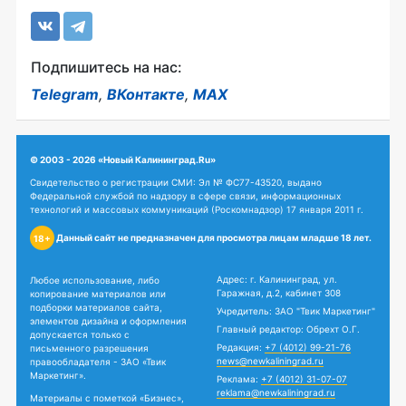
Подпишитесь на нас:
Telegram
,
ВКонтакте
,
MAX
© 2003 - 2026 «Новый Калининград.Ru»
Свидетельство о регистрации СМИ: Эл № ФС77-43520, выдано
Федеральной службой по надзору в сфере связи, информационных
технологий и массовых коммуникаций (Роскомнадзор) 17 января 2011 г.
Данный сайт не предназначен для просмотра лицам младше 18 лет.
18+
Адрес: г. Калининград, ул.
Любое использование, либо
Гаражная, д.2, кабинет 308
копирование материалов или
подборки материалов сайта,
Учредитель: ЗАО "Твик Маркетинг"
элементов дизайна и оформления
Главный редактор: Обрехт О.Г.
допускается только с
Редакция:
+7 (4012) 99-21-76
письменного разрешения
news@newkaliningrad.ru
правообладателя - ЗАО «Твик
Маркетинг».
Реклама:
+7 (4012) 31-07-07
reklama@newkaliningrad.ru
Материалы с пометкой «Бизнес»,