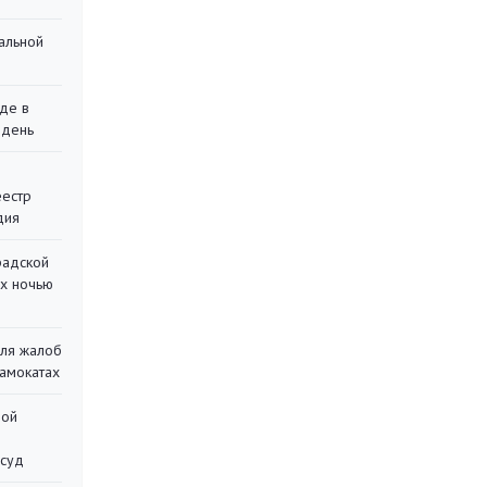
альной
де в
 день
еестр
дия
радской
их ночью
для жалоб
самокатах
ной
 суд