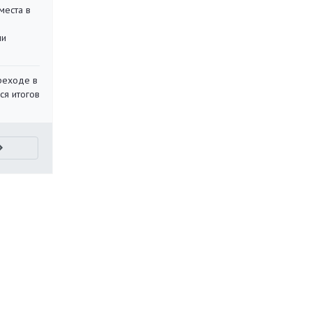
места в
ли
реходе в
ся итогов