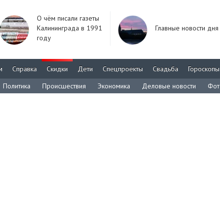
О чём писали газеты
Калининграда в 1991
Главные новости дня
году
м
Справка
Скидки
Дети
Спецпроекты
Свадьба
Гороскопы
Политика
Происшествия
Экономика
Деловые новости
Фот