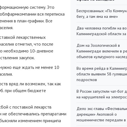
формационную систему. Это
Беспрозванных: «По Коммун
 облфармкомпании вся переписка
бегу, а там яма на яме»
енения в
план-графики
. Все
аселия.
Два человека погибли на во
Калининградской области за
оставкой лекарственных
раселия отметил, что после
Дом на Зоологической в
ыло необходимо
10-дневное
Калининграде включили в р
объектов культурного насле
ствления закупок.
, нужно еще ждать не менее 10
Во время рейда в Калининг
аселия.
области выявили 58 гулявш
подростков
ств вряд ли возможен, так как
руб. при общем бюджете
В России запустили чат-бот 
на нарушителей на электро
сбой с поставкой лекарств
Дело экс-главы «Фестиваль
ки не обеспечивались препаратами
дирекции» Акоповой о
мошенничестве передали в
объясняли изменением принципа