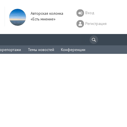
Вход
Авторская колонка
«Есть мнение»
Регистрация
орепортажи
Темы новостей
Конференции