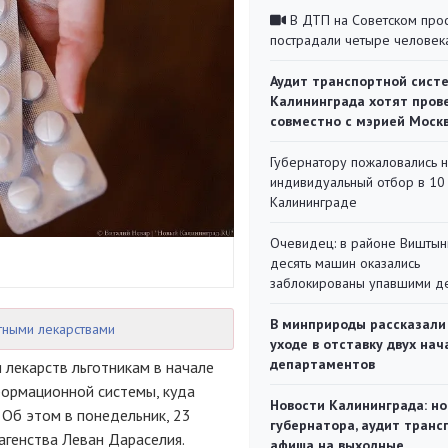
В ДТП на Советском про
пострадали четыре человек
Аудит транспортной сист
Калининграда хотят пров
совместно с мэрией Моск
Губернатору пожаловались 
индивидуальный отбор в 10 
Калининграде
Очевидец: в районе Виштын
десять машин оказались
заблокированы упавшими д
В минприроды рассказали
тными лекарствами
уходе в отставку двух на
департаментов
 лекарств льготникам в начале
ормационной системы, куда
Новости Калининграда: но
 Об этом в понедельник, 23
губернатора, аудит транс
агенства Леван Дараселия.
афиша на выходные