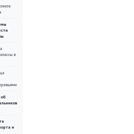
спекте
а
емы
ести
вы
на
классы в
ца
еревьями
 об
чальников
га
порта и