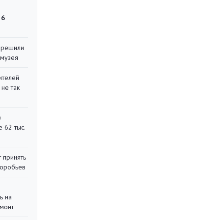
 6
 решили
 музея
ителей
 не так
в
 62 тыс.
 принять
воробьев
ь на
монт