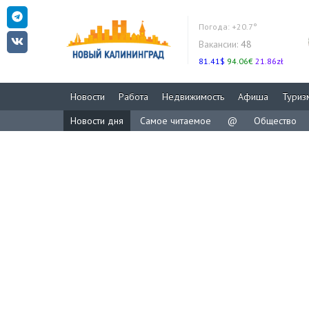
Погода:
+20.7°
Вакансии:
48
81.41$
94.06€
21.86zł
Новости
Работа
Недвижимость
Афиша
Туриз
Новости дня
Самое читаемое
@
Общество