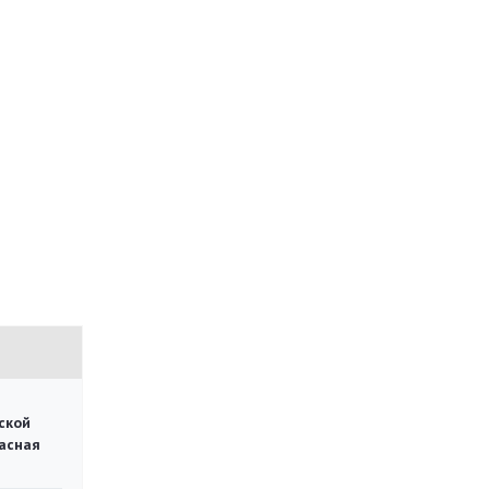
ской
асная