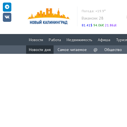
Погода:
+19.9°
Вакансии:
28
81.41$
94.06€
21.86zł
Новости
Работа
Недвижимость
Афиша
Туриз
Новости дня
Самое читаемое
@
Общество