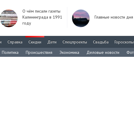
О чём писали газеты
Калининграда в 1991
Главные новости дня
году
м
Справка
Скидки
Дети
Спецпроекты
Свадьба
Гороскопы
Политика
Происшествия
Экономика
Деловые новости
Фот