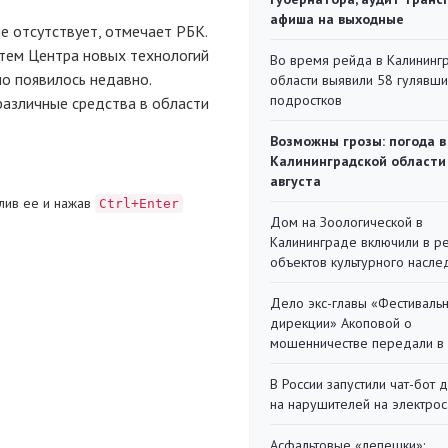
афиша на выходные
е отсутствует, отмечает РБК.
стем Центра новых технологий
Во время рейда в Калининг
но появилось недавно.
области выявили 58 гулявш
подростков
различные средства в области
Возможны грозы: погода в
Калининградской области
августа
лив ее и нажав
Ctrl+Enter
Дом на Зоологической в
Калининграде включили в р
объектов культурного насле
Дело экс-главы «Фестиваль
дирекции» Акоповой о
мошенничестве передали в
В России запустили чат-бот 
на нарушителей на электро
Асфальтовые «лепешки»: