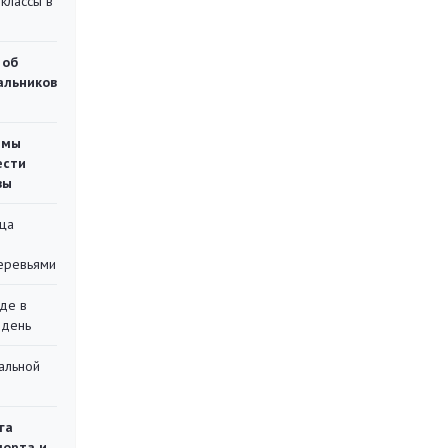
классы в
 об
чальников
емы
ести
вы
ца
еревьями
де в
 день
альной
га
порта и