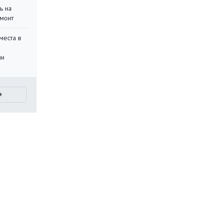
ь на
монт
места в
ли