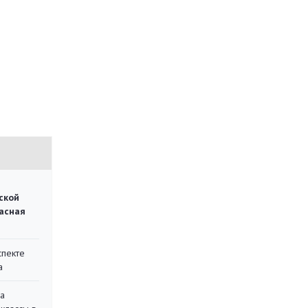
ской
асная
спекте
а
на