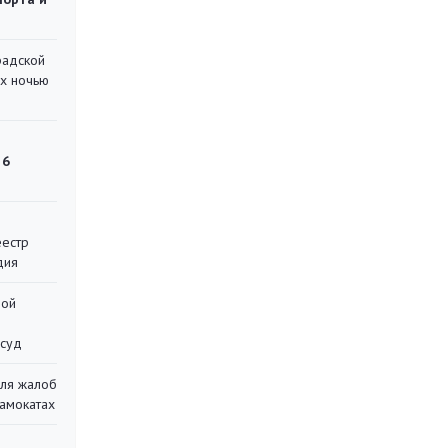
радской
их ночью
 6
еестр
дия
ной
 суд
для жалоб
самокатах