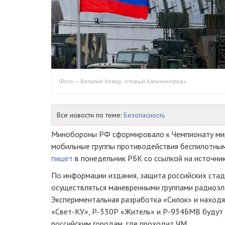
Фото — Виталий Невар, «Новый Калининград»
Все новости по теме:
Безопасность
Минобороны РФ сформировало к Чемпионату мир
мобильные группы противодействия беспилотным
пишет
в понедельник РБК со ссылкой на источни
По информации издания, защита российских ста
осуществляться маневренными группами радиоэл
Экспериментальная разработка «Силок» и наход
«Свет-КУ»
,
Р-330Р
«Житель» и
Р-934БМВ
будут 
российским городам, где проходит ЧМ.