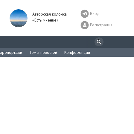
Вход
Авторская колонка
«Есть мнение»
Регистрация
орепортажи
Темы новостей
Конференции