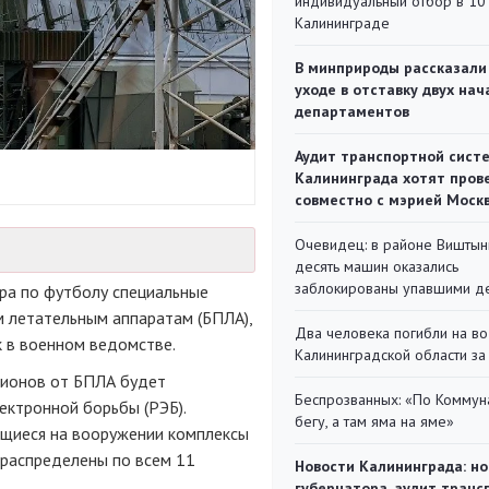
индивидуальный отбор в 10 
Калининграде
В минприроды рассказали
уходе в отставку двух на
департаментов
Аудит транспортной сист
Калининграда хотят пров
совместно с мэрией Моск
Очевидец: в районе Виштын
десять машин оказались
заблокированы упавшими д
а по футболу специальные
 летательным аппаратам (БПЛА),
Два человека погибли на во
к в военном ведомстве.
Калининградской области за
дионов от БПЛА будет
Беспрозванных: «По Коммун
ектронной борьбы (РЭБ).
бегу, а там яма на яме»
ящиеся на вооружении комплексы
распределены по всем 11
Новости Калининграда: но
губернатора, аудит транс