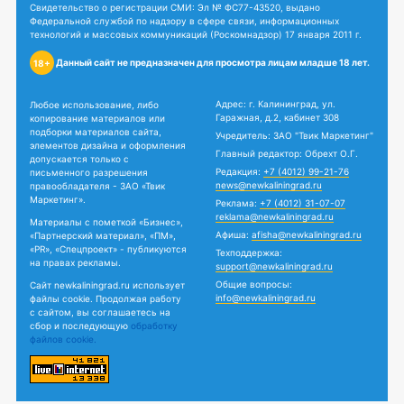
Свидетельство о регистрации СМИ: Эл № ФС77-43520, выдано
Федеральной службой по надзору в сфере связи, информационных
технологий и массовых коммуникаций (Роскомнадзор) 17 января 2011 г.
Данный сайт не предназначен для просмотра лицам младше 18 лет.
18+
Адрес: г. Калининград, ул.
Любое использование, либо
Гаражная, д.2, кабинет 308
копирование материалов или
подборки материалов сайта,
Учредитель: ЗАО "Твик Маркетинг"
элементов дизайна и оформления
Главный редактор: Обрехт О.Г.
допускается только с
Редакция:
+7 (4012) 99-21-76
письменного разрешения
news@newkaliningrad.ru
правообладателя - ЗАО «Твик
Маркетинг».
Реклама:
+7 (4012) 31-07-07
reklama@newkaliningrad.ru
Материалы с пометкой «Бизнес»,
Афиша:
afisha@newkaliningrad.ru
«Партнерский материал», «ПМ»,
«PR», «Спецпроект» - публикуются
Техподдержка:
на правах рекламы.
support@newkaliningrad.ru
Общие вопросы:
Сайт newkaliningrad.ru использует
info@newkaliningrad.ru
файлы cookie. Продолжая работу
с сайтом, вы соглашаетесь на
сбор и последующую
обработку
файлов cookie.