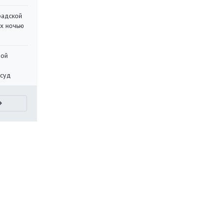
радской
их ночью
ной
 суд