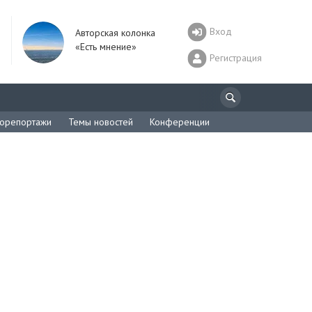
Вход
Авторская колонка
«Есть мнение»
Регистрация
орепортажи
Темы новостей
Конференции