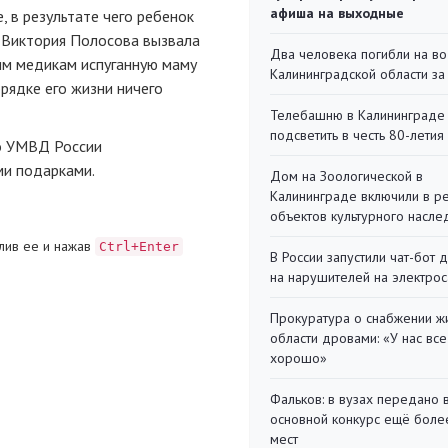
афиша на выходные
 в результате чего ребенок
и Виктория Полосова вызвала
Два человека погибли на во
им медикам испуганную маму
Калининградской области за
орядке его жизни ничего
Телебашню в Калининграде
подсветить в честь 80-летия
о УМВД России
ми подарками.
Дом на Зоологической в
Калининграде включили в р
объектов культурного насле
лив ее и нажав
Ctrl+Enter
В России запустили чат-бот 
на нарушителей на электро
Прокуратура о снабжении ж
области дровами: «У нас все
хорошо»
Фальков: в вузах передано 
основной конкурс ещё более
мест