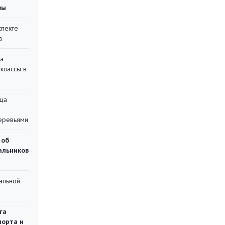
вы
спекте
а
на
классы в
ца
еревьями
 об
чальников
альной
га
порта и