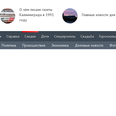
О чём писали газеты
Калининграда в 1991
Главные новости дня
году
м
Справка
Скидки
Дети
Спецпроекты
Свадьба
Гороскопы
Политика
Происшествия
Экономика
Деловые новости
Фот