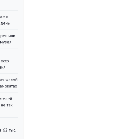
де в
 день
 решили
 музея
еестр
дия
для жалоб
самокатах
ителей
 не так
в
 62 тыс.