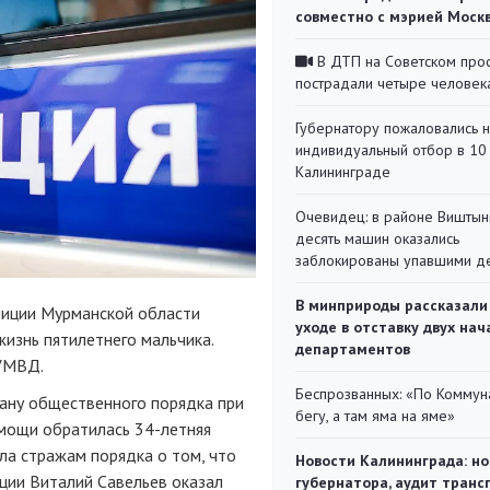
совместно с мэрией Моск
В ДТП на Советском про
пострадали четыре человек
Губернатору пожаловались 
индивидуальный отбор в 10 
Калининграде
Очевидец: в районе Виштын
десять машин оказались
заблокированы упавшими д
В минприроды рассказали
лиции Мурманской области
уходе в отставку двух на
жизнь пятилетнего мальчика.
департаментов
УМВД.
Беспрозванных: «По Коммун
рану общественного порядка при
бегу, а там яма на яме»
омощи обратилась
34-летняя
ла стражам порядка о том, что
Новости Калининграда: но
ции Виталий Савельев оказал
губернатора, аудит транс