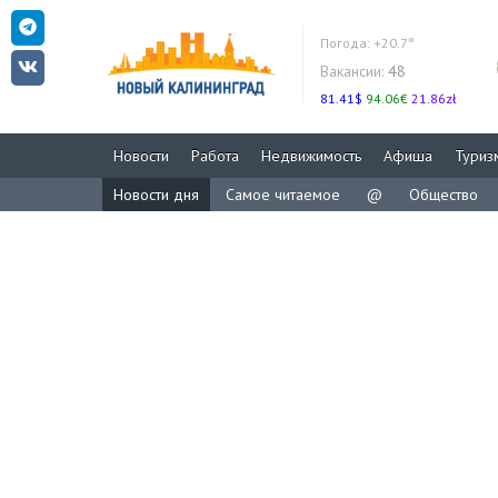
Погода:
+20.7°
Вакансии:
48
81.41$
94.06€
21.86zł
Новости
Работа
Недвижимость
Афиша
Туриз
Новости дня
Самое читаемое
@
Общество