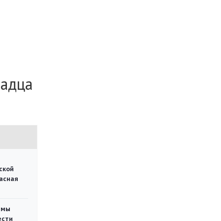
радца
ской
асная
емы
ести