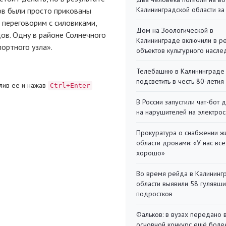
Калининградской области за
ов были просто прикованы
переговорим с силовиками,
Дом на Зоологической в
ов. Одну в районе Солнечного
Калининграде включили в р
ортного узла».
объектов культурного насле
Телебашню в Калининграде
подсветить в честь 80-летия
лив ее и нажав
Ctrl+Enter
В России запустили чат-бот 
на нарушителей на электро
Прокуратура о снабжении ж
области дровами: «У нас все
хорошо»
Во время рейда в Калининг
области выявили 58 гулявш
подростков
Фальков: в вузах передано 
основной конкурс ещё более