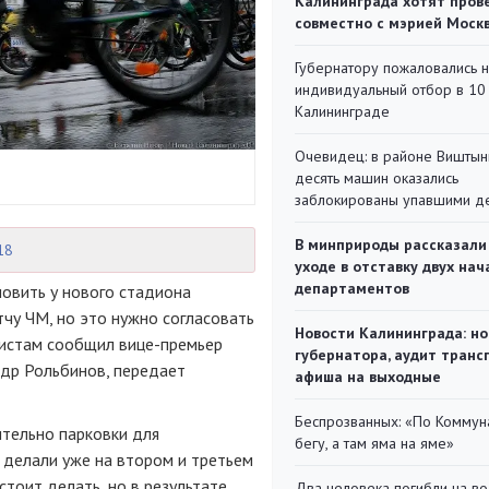
Калининграда хотят пров
совместно с мэрией Моск
Губернатору пожаловались 
индивидуальный отбор в 10 
Калининграде
Очевидец: в районе Виштын
десять машин оказались
заблокированы упавшими д
В минприроды рассказали
18
уходе в отставку двух на
департаментов
овить у нового стадиона
чу ЧМ, но это нужно согласовать
Новости Калининграда: но
алистам сообщил
вице-премьер
губернатора, аудит транс
ндр Рольбинов, передает
афиша на выходные
Беспрозванных: «По Коммун
тельно парковки для
бегу, а там яма на яме»
 делали уже на втором и третьем
стоит делать, но в результате
Два человека погибли на во