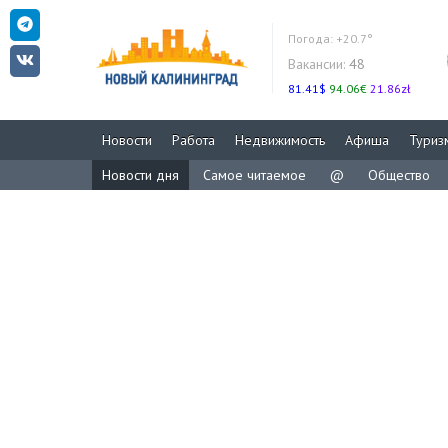
Погода:
+20.7°
Вакансии:
48
81.41$
94.06€
21.86zł
Новости
Работа
Недвижимость
Афиша
Туриз
Новости дня
Самое читаемое
@
Общество