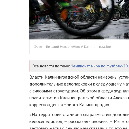
Фото — Виталий Невар, «Новый Калининград.Ru»
Все новости по теме:
Чемпионат мира по футболу-20
Власти Калининградской области намерены устан
дополнительные велопарковки к следующему мат
с силовыми структурами. Об этом в среду журн
правительства Калининградской области Алекса
корреспондент «Нового Калининграда».
«На территории стадиона мы разместим дополни
велосипедистов, — рассказал чиновник. — Мы это
тестовых матчах. Сейчас нам сказали, что это не 