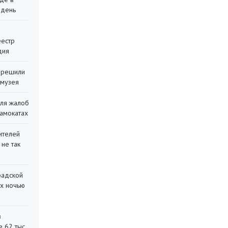
 день
еестр
дия
 решили
 музея
для жалоб
самокатах
ителей
 не так
радской
их ночью
в
 62 тыс.