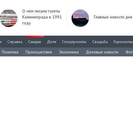
О чём писали газеты
Калининграда в 1991
Главные новости дня
году
м
Справка
Скидки
Дети
Спецпроекты
Свадьба
Гороскопы
Политика
Происшествия
Экономика
Деловые новости
Фот