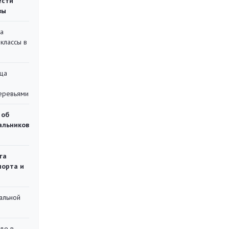
ести
вы
на
классы в
ца
еревьями
 об
чальников
га
порта и
альной
де в