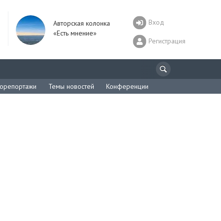
Вход
Авторская колонка
«Есть мнение»
Регистрация
орепортажи
Темы новостей
Конференции