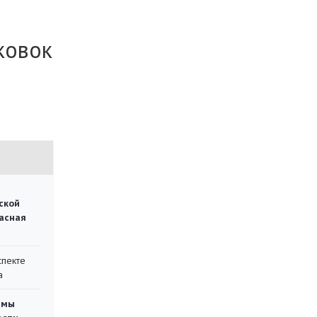
ковок
ской
асная
спекте
а
емы