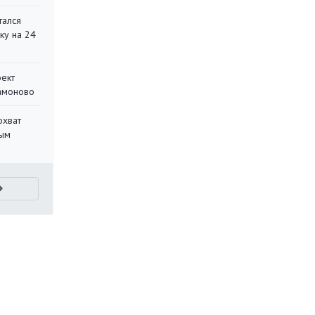
тался
ку на 24
оект
Мамоново
охват
ным