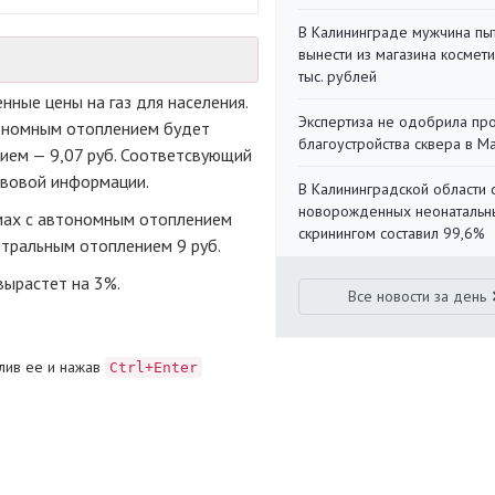
В Калининграде мужчина пы
вынести из магазина космети
тыс. рублей
ные цены на газ для населения.
Экспертиза не одобрила пр
тономным отоплением будет
благоустройства сквера в 
нием — 9,07 руб. Соответсвующий
авовой информации.
В Калининградской области 
новорожденных неонаталь
омах с автономным отоплением
скринингом составил 99,6%
ентральным отоплением 9 руб.
вырастет на 3%.
Все новости за день
лив ее и нажав
Ctrl+Enter