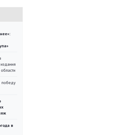
нее»:
упа»
в
 издания
 области
ю победу
о
ых
ляж
огода в