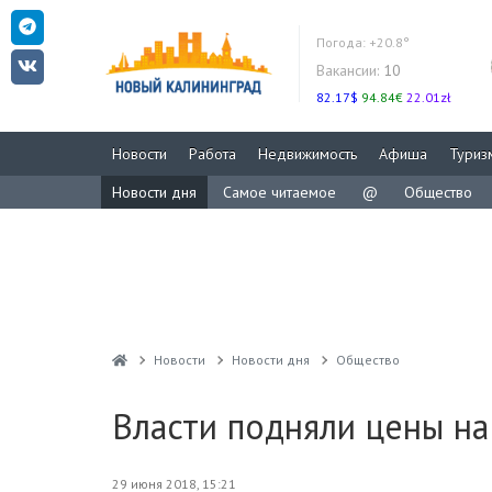
Погода:
+20.8°
Вакансии:
10
82.17$
94.84€
22.01zł
Новости
Работа
Недвижимость
Афиша
Туриз
Новости дня
Самое читаемое
@
Общество
Новости
Новости дня
Общество
Власти подняли цены на
29 июня 2018, 15:21