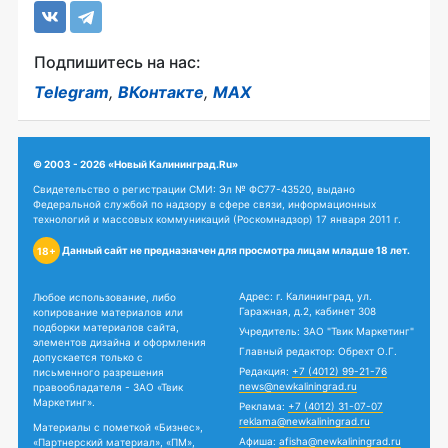
Подпишитесь на нас:
Telegram
,
ВКонтакте
,
MAX
© 2003 - 2026 «Новый Калининград.Ru»
Свидетельство о регистрации СМИ: Эл № ФС77-43520, выдано
Федеральной службой по надзору в сфере связи, информационных
технологий и массовых коммуникаций (Роскомнадзор) 17 января 2011 г.
Данный сайт не предназначен для просмотра лицам младше 18 лет.
18+
Адрес: г. Калининград, ул.
Любое использование, либо
Гаражная, д.2, кабинет 308
копирование материалов или
подборки материалов сайта,
Учредитель: ЗАО "Твик Маркетинг"
элементов дизайна и оформления
Главный редактор: Обрехт О.Г.
допускается только с
Редакция:
+7 (4012) 99-21-76
письменного разрешения
news@newkaliningrad.ru
правообладателя - ЗАО «Твик
Маркетинг».
Реклама:
+7 (4012) 31-07-07
reklama@newkaliningrad.ru
Материалы с пометкой «Бизнес»,
Афиша:
afisha@newkaliningrad.ru
«Партнерский материал», «ПМ»,