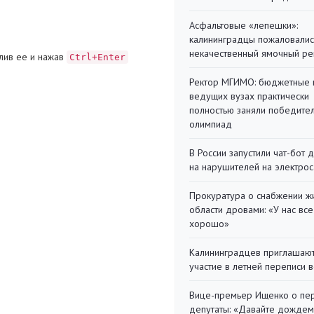
Асфальтовые «лепешки»:
калининградцы пожаловалис
некачественный ямочный ре
лив ее и нажав
Ctrl+Enter
Ректор МГИМО: бюджетные 
ведущих вузах практически
полностью заняли победите
олимпиад
В России запустили чат-бот 
на нарушителей на электро
Прокуратура о снабжении ж
области дровами: «У нас все
хорошо»
Калининградцев приглашают
участие в летней переписи 
Вице-премьер Ищенко о пе
депутаты: «Давайте дождем