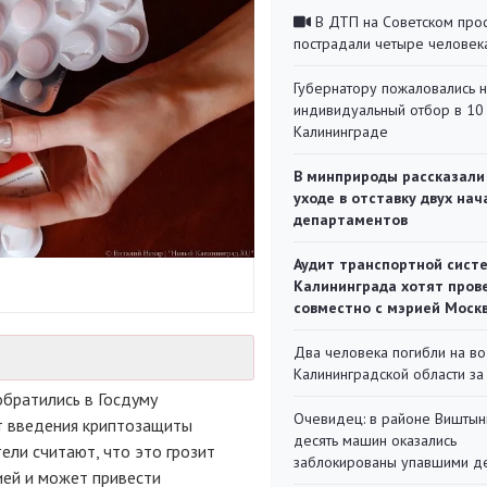
В ДТП на Советском про
пострадали четыре человек
Губернатору пожаловались 
индивидуальный отбор в 10 
Калининграде
В минприроды рассказали
уходе в отставку двух на
департаментов
Аудит транспортной сист
Калининграда хотят пров
совместно с мэрией Моск
Два человека погибли на во
Калининградской области за
братились в Госдуму
Очевидец: в районе Виштын
от введения криптозащиты
десять машин оказались
ели считают, что это грозит
заблокированы упавшими д
ией и может привести