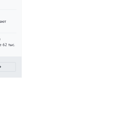
вают
в
 62 тыс.