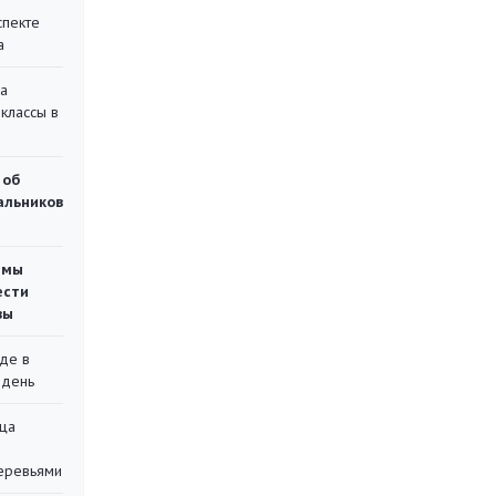
спекте
а
на
классы в
 об
чальников
емы
ести
вы
де в
 день
ца
еревьями