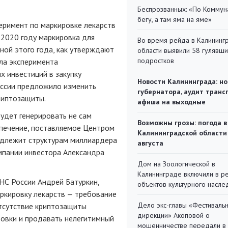
Беспрозванных: «По Коммун
бегу, а там яма на яме»
перимент по маркировке лекарств
2020 году маркировка для
Во время рейда в Калининг
ной этого года, как утверждают
области выявили 58 гулявш
подростков
ала эксперимента
 инвестиций в закупку
Новости Калининграда: но
оссии предложило изменить
губернатора, аудит транс
риптозащиты.
афиша на выходные
будет генерировать не сам
Возможны грозы: погода в
спечение, поставляемое Центром
Калининградской области
адлежит структурам миллиардера
августа
мпании инвестора Александра
Дом на Зоологической в
Калининграде включили в р
НС России Андрей Батуркин,
объектов культурного насле
ркировку лекарств — требование
Дело экс-главы «Фестиваль
отсутствие криптозащиты
дирекции» Акоповой о
ровки и продавать нелегитимный
мошенничестве передали в