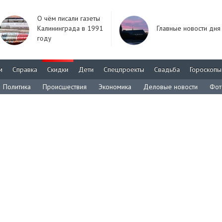
О чём писали газеты
Калининграда в 1991
Главные новости дня
году
м
Справка
Скидки
Дети
Спецпроекты
Свадьба
Гороскопы
Политика
Происшествия
Экономика
Деловые новости
Фот