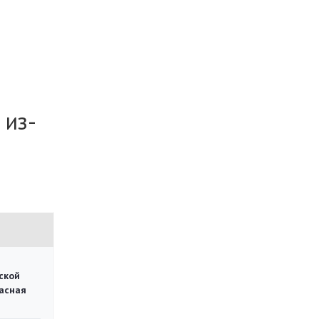
 из-
ской
асная