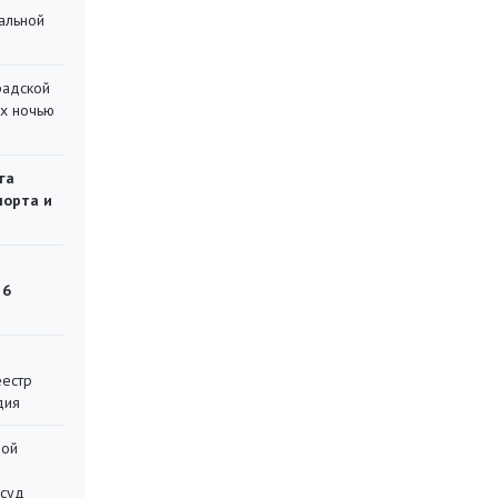
альной
радской
их ночью
га
порта и
 6
еестр
дия
ной
 суд