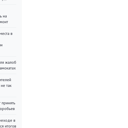
ь на
монт
места в
ли
для жалоб
самокатах
ителей
 не так
 принять
воробьев
реходе в
ся итогов