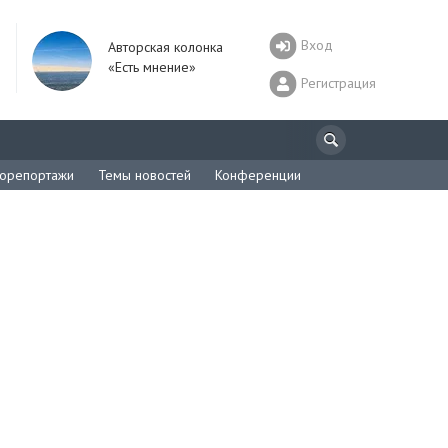
Вход
Авторская колонка
«Есть мнение»
Регистрация
орепортажи
Темы новостей
Конференции