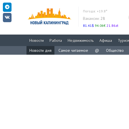
Погода:
+19.8°
Вакансии:
28
81.41$
94.06€
21.86zł
Новости
Работа
Недвижимость
Афиша
Туриз
Новости дня
Самое читаемое
@
Общество