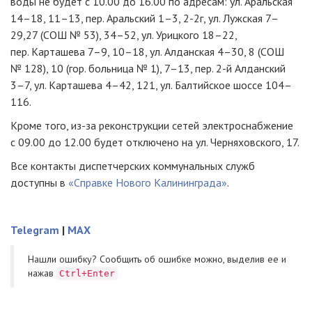
воды не будет с 10.00 до 16.00 по адресам: ул. Аральская
14–18, 11–13, пер. Аральский 1–3,
2-2г
, ул. Лужская 7–
29,27 (СОШ № 53), 34–52, ул. Урицкого 18–22,
пер. Карташева 7–9, 10–18, ул. Алданская 4–30, 8 (СОШ
№ 128), 10 (гор. больница № 1), 7–13, пер.
2-й
Алданский
3–7, ул. Карташева 4–42, 121, ул. Балтийское шоссе 104–
116.
Кроме того,
из-за
реконструкции сетей электроснабжение
с 09.00 до 12.00 будет отключено на ул. Черняховского, 17.
Все контакты диспетчерских коммунальных служб
доступны в
«Справке Нового Калининграда»
.
Telegram
|
MAX
Нашли ошибку? Cообщить об ошибке можно, выделив ее и
нажав
Ctrl+Enter