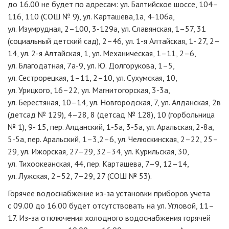
до 16.00 не будет по адресам: ул. Балтийское шоссе, 104–
116, 110 (СОШ № 9), ул. Карташева,1а,
4-106а
,
ул. Изумрудная, 2–100,
3-129а
, ул. Славянская, 1–57, 31
(социальный детский сад), 2–46, ул.
1-я
Алтайская, 1- 27, 2–
14, ул.
2-я
Алтайская, 1, ул. Механическая, 1–11, 2–6,
ул. Благодатная,
7а-9
, ул. Ю. Долгорукова, 1–5,
ул. Сестрорецкая, 1–11, 2–10, ул. Сухумская, 10,
ул. Урицкого, 16–22, ул. Магнитогорская,
3-3а
,
ул. Берестяная, 10–14, ул. Новгородская, 7, ул. Алданская, 2в
(детсад № 129), 4–28, 8 (детсад № 128), 10 (горбольница
№ 1), 9- 15, пер. Алданский,
1-5а
,
3-5а
, ул. Аральская,
2-8а
,
5-5а
, пер. Аральский, 1–3,2–6, ул. Челюскинская, 2–22, 25–
29, ул. Ижорская, 27–29, 32–34, ул. Курильская, 30,
ул. Тихоокеанская, 44, пер. Карташева, 7–9, 12–14,
ул. Лужская, 2–52, 7–29, 27 (СОШ № 53).
Горячее водоснабжение
из-за
установки приборов учета
с 09.00 до 16.00 будет отсутствовать на ул. Угловой, 11–
17.
Из-за
отключения холодного водоснабжения горячей