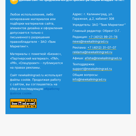
18+
Адрес: г. Калининград, ул.
Любое использование, либо
Гаражная, д.2, кабинет 308
копирование материалов или
подборки материалов сайта,
Учредитель: ЗАО "Твик Маркетинг"
элементов дизайна и оформления
Главный редактор: Обрехт О.Г.
допускается только с
Редакция:
+7 (4012) 99-21-76
письменного разрешения
news@newkaliningrad.ru
правообладателя - ЗАО «Твик
Маркетинг».
Реклама:
+7 (4012) 31-07-07
reklama@newkaliningrad.ru
Материалы с пометкой «Бизнес»,
Афиша:
afisha@newkaliningrad.ru
«Партнерский материал», «ПМ»,
«PR», «Спецпроект» - публикуются
Техподдержка:
на правах рекламы.
support@newkaliningrad.ru
Общие вопросы:
Сайт newkaliningrad.ru использует
info@newkaliningrad.ru
файлы cookie. Продолжая работу
с сайтом, вы соглашаетесь на
сбор и последующую
обработку
файлов cookie.