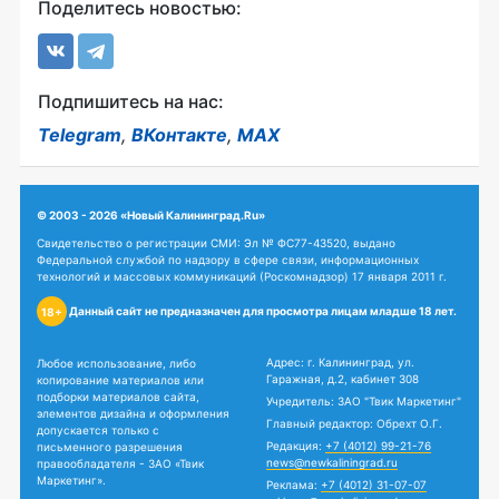
Поделитесь новостью:
Подпишитесь на нас:
Telegram
,
ВКонтакте
,
MAX
© 2003 - 2026 «Новый Калининград.Ru»
Свидетельство о регистрации СМИ: Эл № ФС77-43520, выдано
Федеральной службой по надзору в сфере связи, информационных
технологий и массовых коммуникаций (Роскомнадзор) 17 января 2011 г.
Данный сайт не предназначен для просмотра лицам младше 18 лет.
18+
Адрес: г. Калининград, ул.
Любое использование, либо
Гаражная, д.2, кабинет 308
копирование материалов или
подборки материалов сайта,
Учредитель: ЗАО "Твик Маркетинг"
элементов дизайна и оформления
Главный редактор: Обрехт О.Г.
допускается только с
Редакция:
+7 (4012) 99-21-76
письменного разрешения
news@newkaliningrad.ru
правообладателя - ЗАО «Твик
Маркетинг».
Реклама:
+7 (4012) 31-07-07