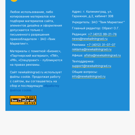
Адрес: г. Калининград, ул.
Любое использование, либо
Гаражная, д.2, кабинет 308
копирование материалов или
подборки материалов сайта,
Учредитель: ЗАО "Твик Маркетинг"
элементов дизайна и оформления
Главный редактор: Обрехт О.Г.
допускается только с
Редакция:
+7 (4012) 99-21-76
письменного разрешения
news@newkaliningrad.ru
правообладателя - ЗАО «Твик
Маркетинг».
Реклама:
+7 (4012) 31-07-07
reklama@newkaliningrad.ru
Материалы с пометкой «Бизнес»,
Афиша:
afisha@newkaliningrad.ru
«Партнерский материал», «ПМ»,
«PR», «Спецпроект» - публикуются
Техподдержка:
на правах рекламы.
support@newkaliningrad.ru
Общие вопросы:
Сайт newkaliningrad.ru использует
info@newkaliningrad.ru
файлы cookie. Продолжая работу
с сайтом, вы соглашаетесь на
сбор и последующую
обработку
файлов cookie.