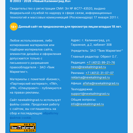
© 2003 - 2026 «Новый Калининград.Ru»
Свидетельство о регистрации СМИ: Эл № ФС77-43520, выдано
Федеральной службой по надзору в сфере связи, информационных
технологий и массовых коммуникаций (Роскомнадзор) 17 января 2011 г.
Данный сайт не предназначен для просмотра лицам младше 18 лет.
18+
Адрес: г. Калининград, ул.
Любое использование, либо
Гаражная, д.2, кабинет 308
копирование материалов или
подборки материалов сайта,
Учредитель: ЗАО "Твик Маркетинг"
элементов дизайна и оформления
Главный редактор: Обрехт О.Г.
допускается только с
Редакция:
+7 (4012) 99-21-76
письменного разрешения
news@newkaliningrad.ru
правообладателя - ЗАО «Твик
Маркетинг».
Реклама:
+7 (4012) 31-07-07
reklama@newkaliningrad.ru
Материалы с пометкой «Бизнес»,
Афиша:
afisha@newkaliningrad.ru
«Партнерский материал», «ПМ»,
«PR», «Спецпроект» - публикуются
Техподдержка:
на правах рекламы.
support@newkaliningrad.ru
Общие вопросы:
Сайт newkaliningrad.ru использует
info@newkaliningrad.ru
файлы cookie. Продолжая работу
с сайтом, вы соглашаетесь на
сбор и последующую
обработку
файлов cookie.