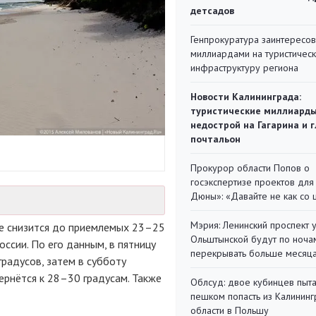
детсадов
Генпрокуратура заинтересов
миллиардами на туристичес
инфраструктуру региона
Новости Калининграда:
туристические миллиарды
недострой на Гагарина и 
почтальон
Прокурор области Попов о
госэкспертизе проектов для
Дюны»: «Давайте не как со
Мэрия: Ленинский проспект 
е снизится до приемлемых 23–25
Ольштынской будут по ноча
ссии. По его данным, в пятницу
перекрывать больше месяц
радусов, затем в субботу
вернётся к 28–30 градусам. Также
Облсуд: двое кубинцев пыта
пешком попасть из Калинин
области в Польшу