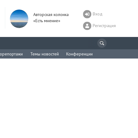
Вход
Авторская колонка
«Есть мнение»
Регистрация
орепортажи
Темы новостей
Конференции