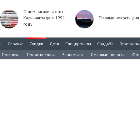
О чём писали газеты
Калининграда в 1991
Главные новости дня
году
м
Справка
Скидки
Дети
Спецпроекты
Свадьба
Гороскопы
Политика
Происшествия
Экономика
Деловые новости
Фот