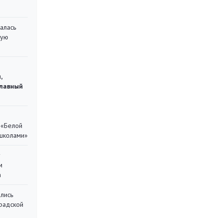
алась
кую
,
главный
 «Белой
 школами»
у
м
а
лись
градской