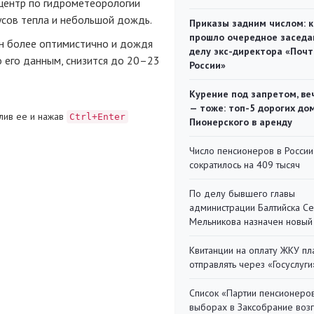
центр по гидрометеорологии
сов тепла и небольшой дождь.
Приказы задним числом: к
прошло очередное заседа
н более оптимистично и дождя
делу экс-директора «Поч
о его данным, снизится до 20–23
России»
Курение под запретом, ве
— тоже: топ-5 дорогих до
лив ее и нажав
Ctrl+Enter
Пионерского в аренду
Число пенсионеров в России
сократилось на 409 тысяч
По делу бывшего главы
администрации Балтийска С
Мельникова назначен новый
Квитанции на оплату ЖКУ п
отправлять через «Госуслуги
Список «Партии пенсионеро
выборах в Заксобрание воз