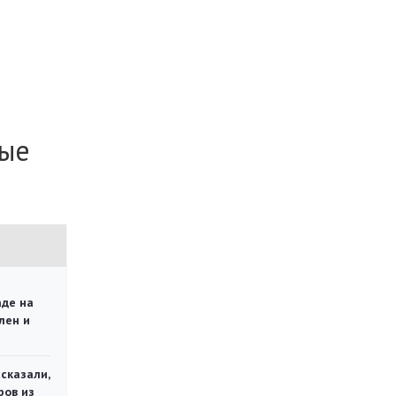
ные
аде на
лен и
сказали,
ров из