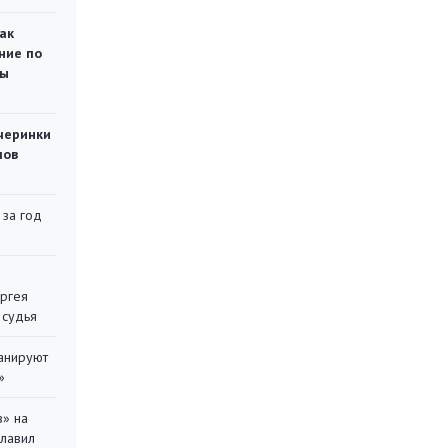
ак
ние по
ты
черинки
мов
 за год
ергея
 судья
ланируют
»
в» на
главил