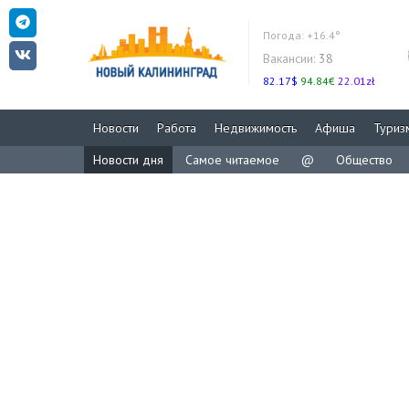
Погода:
+16.4°
Вакансии:
38
82.17$
94.84€
22.01zł
Новости
Работа
Недвижимость
Афиша
Туриз
Новости дня
Самое читаемое
@
Общество