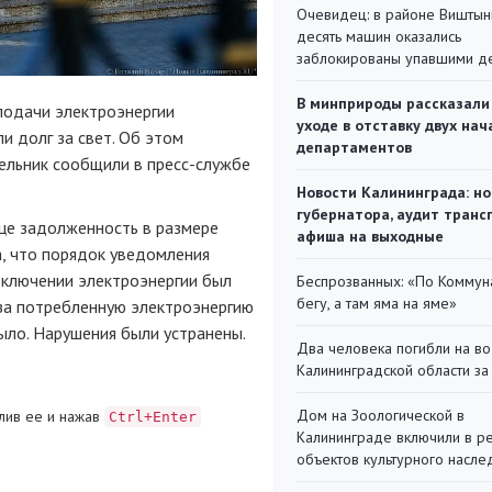
Очевидец: в районе Виштын
десять машин оказались
заблокированы упавшими д
В минприроды рассказали
подачи электроэнергии
уходе в отставку двух на
и долг за свет. Об этом
департаментов
дельник сообщили в
пресс-службе
Новости Калининграда: но
губернатора, аудит транс
це задолженность в размере
афиша на выходные
а, что порядок уведомления
ключении электроэнергии был
Беспрозванных: «По Коммун
бегу, а там яма на яме»
 за потребленную электроэнергию
ыло. Нарушения были устранены.
Два человека погибли на во
Калининградской области за
Дом на Зоологической в
лив ее и нажав
Ctrl+Enter
Калининграде включили в р
объектов культурного насле