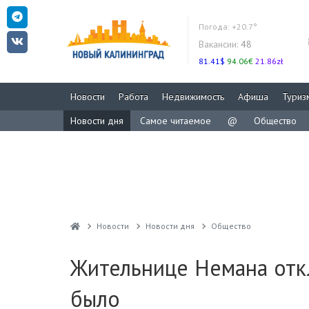
Погода:
+20.7°
Вакансии:
48
81.41$
94.06€
21.86zł
Новости
Работа
Недвижимость
Афиша
Туриз
Новости дня
Самое читаемое
@
Общество
Новости
Новости дня
Общество
Жительнице Немана откл
было