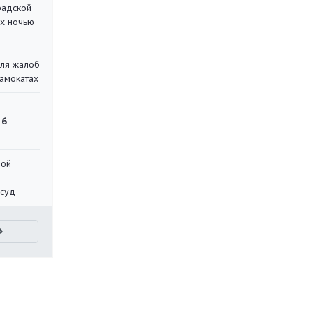
радской
их ночью
для жалоб
самокатах
 6
ной
 суд