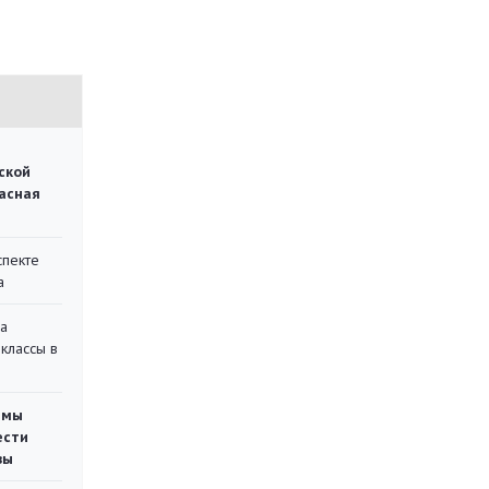
ской
асная
спекте
а
на
классы в
емы
ести
вы