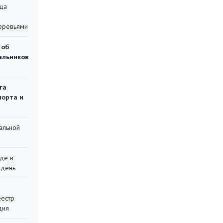
ца
еревьями
 об
чальников
га
порта и
альной
де в
 день
еестр
дия