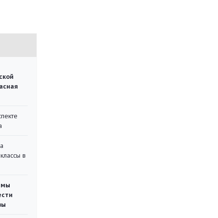
ской
асная
спекте
а
на
классы в
емы
ести
вы