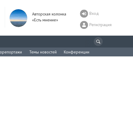
Вход
Авторская колонка
«Есть мнение»
Регистрация
орепортажи
Темы новостей
Конференции