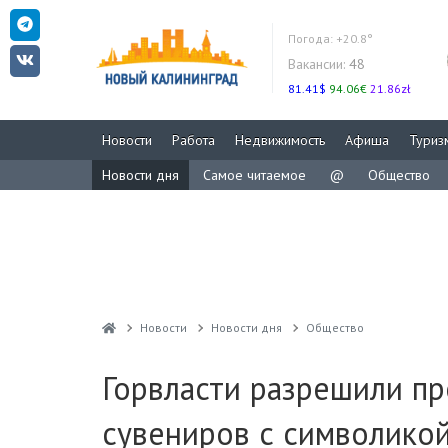
Погода:
+20.8°
Вакансии:
48
81.41$
94.06€
21.86zł
Новости
Работа
Недвижимость
Афиша
Туриз
Новости дня
Самое читаемое
@
Общество
Новости
Новости дня
Общество
Горвласти разрешили пр
сувениров с символик