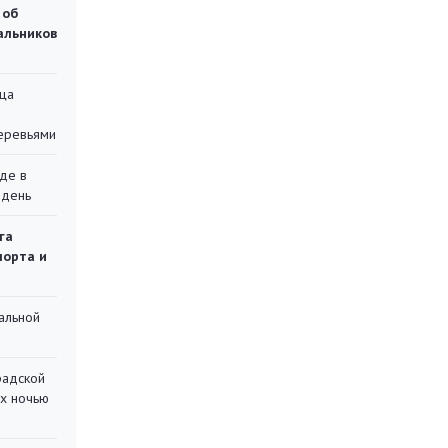
 об
чальников
ца
еревьями
де в
 день
га
порта и
альной
радской
их ночью