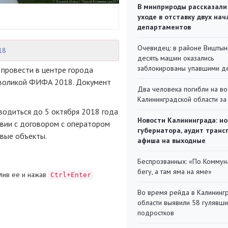
В минприроды рассказали
уходе в отставку двух на
департаментов
Очевидец: в районе Виштын
18
десять машин оказались
заблокированы упавшими д
 провести в центре города
мволикой ФИФА 2018. Документ
Два человека погибли на во
Калининградской области за
водиться до 5 октября 2018 года
Новости Калининграда: но
твии с договором с оператором
губернатора, аудит транс
вые объекты.
афиша на выходные
Беспрозванных: «По Коммун
бегу, а там яма на яме»
лив ее и нажав
Ctrl+Enter
Во время рейда в Калининг
области выявили 58 гулявш
подростков