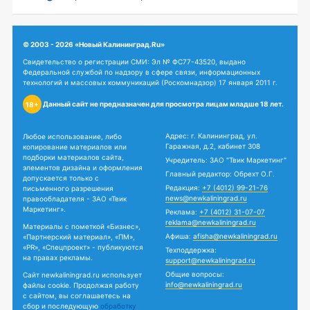
© 2003 - 2026 «Новый Калининград.Ru»
Свидетельство о регистрации СМИ: Эл № ФС77-43520, выдано
Федеральной службой по надзору в сфере связи, информационных
технологий и массовых коммуникаций (Роскомнадзор) 17 января 2011 г.
Данный сайт не предназначен для просмотра лицам младше 18 лет.
18+
Адрес: г. Калининград, ул.
Любое использование, либо
Гаражная, д.2, кабинет 308
копирование материалов или
подборки материалов сайта,
Учредитель: ЗАО "Твик Маркетинг"
элементов дизайна и оформления
Главный редактор: Обрехт О.Г.
допускается только с
Редакция:
+7 (4012) 99-21-76
письменного разрешения
news@newkaliningrad.ru
правообладателя - ЗАО «Твик
Маркетинг».
Реклама:
+7 (4012) 31-07-07
reklama@newkaliningrad.ru
Материалы с пометкой «Бизнес»,
Афиша:
afisha@newkaliningrad.ru
«Партнерский материал», «ПМ»,
«PR», «Спецпроект» - публикуются
Техподдержка:
на правах рекламы.
support@newkaliningrad.ru
Общие вопросы:
Сайт newkaliningrad.ru использует
info@newkaliningrad.ru
файлы cookie. Продолжая работу
с сайтом, вы соглашаетесь на
сбор и последующую
обработку