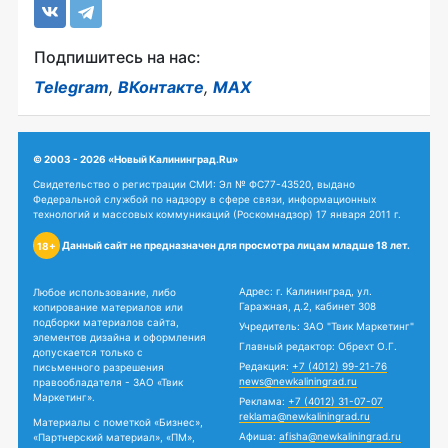
Подпишитесь на нас:
Telegram
,
ВКонтакте
,
MAX
© 2003 - 2026 «Новый Калининград.Ru»
Свидетельство о регистрации СМИ: Эл № ФС77-43520, выдано
Федеральной службой по надзору в сфере связи, информационных
технологий и массовых коммуникаций (Роскомнадзор) 17 января 2011 г.
Данный сайт не предназначен для просмотра лицам младше 18 лет.
18+
Адрес: г. Калининград, ул.
Любое использование, либо
Гаражная, д.2, кабинет 308
копирование материалов или
подборки материалов сайта,
Учредитель: ЗАО "Твик Маркетинг"
элементов дизайна и оформления
Главный редактор: Обрехт О.Г.
допускается только с
Редакция:
+7 (4012) 99-21-76
письменного разрешения
news@newkaliningrad.ru
правообладателя - ЗАО «Твик
Маркетинг».
Реклама:
+7 (4012) 31-07-07
reklama@newkaliningrad.ru
Материалы с пометкой «Бизнес»,
Афиша:
afisha@newkaliningrad.ru
«Партнерский материал», «ПМ»,