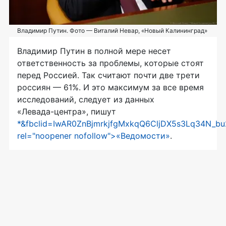
Владимир Путин. Фото — Виталий Невар, «Новый Калининград»
Владимир Путин в полной мере несет
ответственность за проблемы, которые стоят
перед Россией. Так считают почти две трети
россиян — 61%. И это максимум за все время
исследований, следует из данных
«Левада-центра»
, пишут
*&fbclid=IwAR0ZnBjmrkjfgMxkqQ6CljDX5s3Lq34N_b
rel="noopener nofollow">«Ведомости»
.