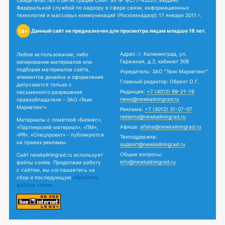
Свидетельство о регистрации СМИ: Эл № ФС77-43520, выдано
Федеральной службой по надзору в сфере связи, информационных
технологий и массовых коммуникаций (Роскомнадзор) 17 января 2011 г.
Данный сайт не предназначен для просмотра лицам младше 18 лет.
18+
Адрес: г. Калининград, ул.
Любое использование, либо
Гаражная, д.2, кабинет 308
копирование материалов или
подборки материалов сайта,
Учредитель: ЗАО "Твик Маркетинг"
элементов дизайна и оформления
Главный редактор: Обрехт О.Г.
допускается только с
Редакция:
+7 (4012) 99-21-76
письменного разрешения
news@newkaliningrad.ru
правообладателя - ЗАО «Твик
Маркетинг».
Реклама:
+7 (4012) 31-07-07
reklama@newkaliningrad.ru
Материалы с пометкой «Бизнес»,
Афиша:
afisha@newkaliningrad.ru
«Партнерский материал», «ПМ»,
«PR», «Спецпроект» - публикуются
Техподдержка:
на правах рекламы.
support@newkaliningrad.ru
Общие вопросы:
Сайт newkaliningrad.ru использует
info@newkaliningrad.ru
файлы cookie. Продолжая работу
с сайтом, вы соглашаетесь на
сбор и последующую
обработку
файлов cookie.