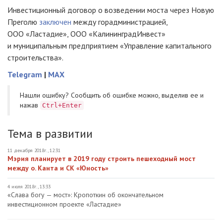
Инвестиционный договор о возведении моста через Новую
Преголю
заключен
между горадминистрацией,
ООО «Ластадие»
,
ООО «КалининградИнвест»
и муниципальным предприятием «Управление капитального
строительства».
Telegram
|
MAX
Нашли ошибку? Cообщить об ошибке можно, выделив ее и
нажав
Ctrl+Enter
Тема в развитии
11 декабря 2018г., 12:31
Мэрия планирует в 2019 году строить пешеходный мост
между о. Канта и СК «Юность»
4 июля 2018г., 13:33
«Слава богу — мост»: Кропоткин об окончательном
инвестиционном проекте «Ластадие»