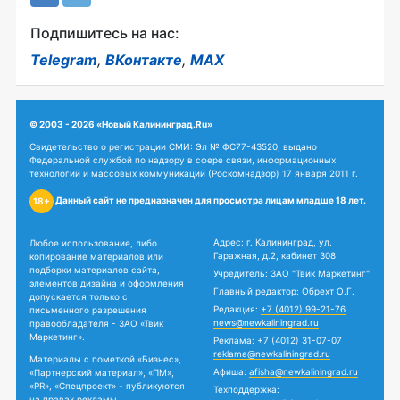
Подпишитесь на нас:
Telegram
,
ВКонтакте
,
MAX
© 2003 - 2026 «Новый Калининград.Ru»
Свидетельство о регистрации СМИ: Эл № ФС77-43520, выдано
Федеральной службой по надзору в сфере связи, информационных
технологий и массовых коммуникаций (Роскомнадзор) 17 января 2011 г.
Данный сайт не предназначен для просмотра лицам младше 18 лет.
18+
Адрес: г. Калининград, ул.
Любое использование, либо
Гаражная, д.2, кабинет 308
копирование материалов или
подборки материалов сайта,
Учредитель: ЗАО "Твик Маркетинг"
элементов дизайна и оформления
Главный редактор: Обрехт О.Г.
допускается только с
Редакция:
+7 (4012) 99-21-76
письменного разрешения
news@newkaliningrad.ru
правообладателя - ЗАО «Твик
Маркетинг».
Реклама:
+7 (4012) 31-07-07
reklama@newkaliningrad.ru
Материалы с пометкой «Бизнес»,
Афиша:
afisha@newkaliningrad.ru
«Партнерский материал», «ПМ»,
«PR», «Спецпроект» - публикуются
Техподдержка:
на правах рекламы.