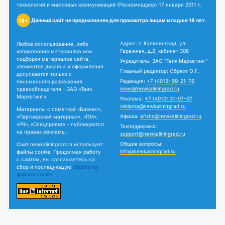
технологий и массовых коммуникаций (Роскомнадзор) 17 января 2011 г.
Данный сайт не предназначен для просмотра лицам младше 18 лет.
18+
Адрес: г. Калининград, ул.
Любое использование, либо
Гаражная, д.2, кабинет 308
копирование материалов или
подборки материалов сайта,
Учредитель: ЗАО "Твик Маркетинг"
элементов дизайна и оформления
Главный редактор: Обрехт О.Г.
допускается только с
Редакция:
+7 (4012) 99-21-76
письменного разрешения
news@newkaliningrad.ru
правообладателя - ЗАО «Твик
Маркетинг».
Реклама:
+7 (4012) 31-07-07
reklama@newkaliningrad.ru
Материалы с пометкой «Бизнес»,
Афиша:
afisha@newkaliningrad.ru
«Партнерский материал», «ПМ»,
«PR», «Спецпроект» - публикуются
Техподдержка:
на правах рекламы.
support@newkaliningrad.ru
Общие вопросы:
Сайт newkaliningrad.ru использует
info@newkaliningrad.ru
файлы cookie. Продолжая работу
с сайтом, вы соглашаетесь на
сбор и последующую
обработку
файлов cookie.