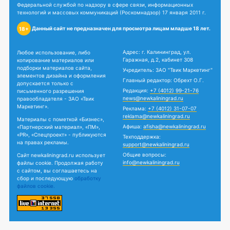
Федеральной службой по надзору в сфере связи, информационных
технологий и массовых коммуникаций (Роскомнадзор) 17 января 2011 г.
Данный сайт не предназначен для просмотра лицам младше 18 лет.
18+
Адрес: г. Калининград, ул.
Любое использование, либо
Гаражная, д.2, кабинет 308
копирование материалов или
подборки материалов сайта,
Учредитель: ЗАО "Твик Маркетинг"
элементов дизайна и оформления
Главный редактор: Обрехт О.Г.
допускается только с
Редакция:
+7 (4012) 99-21-76
письменного разрешения
news@newkaliningrad.ru
правообладателя - ЗАО «Твик
Маркетинг».
Реклама:
+7 (4012) 31-07-07
reklama@newkaliningrad.ru
Материалы с пометкой «Бизнес»,
Афиша:
afisha@newkaliningrad.ru
«Партнерский материал», «ПМ»,
«PR», «Спецпроект» - публикуются
Техподдержка:
на правах рекламы.
support@newkaliningrad.ru
Общие вопросы:
Сайт newkaliningrad.ru использует
info@newkaliningrad.ru
файлы cookie. Продолжая работу
с сайтом, вы соглашаетесь на
сбор и последующую
обработку
файлов cookie.