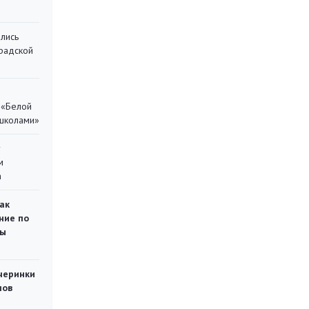
лись
градской
 «Белой
 школами»
у
м
а
ак
ние по
ты
черинки
мов