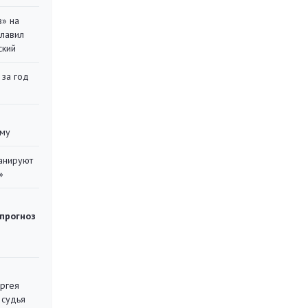
в» на
главил
ский
 за год
уму
ланируют
»
 прогноз
ергея
 судья