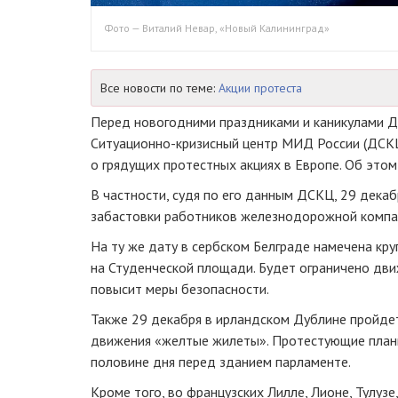
Фото — Виталий Невар, «Новый Калининград»
Все новости по теме:
Акции протеста
Перед новогодними праздниками и каникулами 
Ситуационно-кризисный
центр МИД России (ДСКЦ
о грядущих протестных акциях в Европе. Об эт
В частности, судя по его данным ДСКЦ, 29 дека
забастовки работников железнодорожной компани
На ту же дату в сербском Белграде намечена кр
на Студенческой площади. Будет ограничено дви
повысит меры безопасности.
Также 29 декабря в ирландском Дублине пройде
движения «желтые жилеты». Протестующие план
половине дня перед зданием парламенте.
Кроме того, во французских Лилле, Лионе, Тулуз