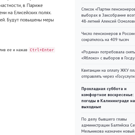
частности, в Париже
Список «Партии пенсионеро
ни на Елисейских полях.
выборах в Заксобрание воз
ией. Будут повышены меры
48-летний Алексей Осмолов
Число пенсионеров в России
сократилось на 409 тысяч
лив ее и нажав
Ctrl+Enter
«Родина» потребовала снять
«Яблоко» с выборов в Госд
Квитанции на оплату ЖКУ п
отправлять через «Госуслуги
Прохладная суббота и
комфортное воскресенье:
погоды в Калининграде на
выходные
По делу бывшего главы
администрации Балтийска С
Мельникова назначен новый