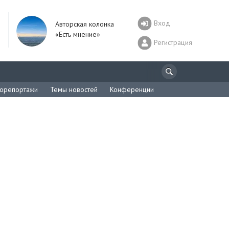
Вход
Авторская колонка
«Есть мнение»
Регистрация
орепортажи
Темы новостей
Конференции