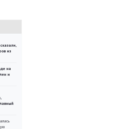
сказали,
ров из
аде на
лен и
,
главный
алась
кую