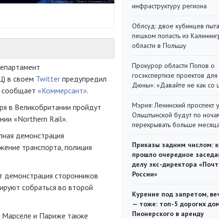
инфраструктуру региона
Облсуд: двое кубинцев пыта
пешком попасть из Калинин
области в Польшу
Прокурор области Попов о
Департамент
госэкспертизе проектов для
) в своем
Twitter
предупредил
Дюны»: «Давайте не как со
ом сообщает
«Коммерсант»
.
Мэрия: Ленинский проспект 
бря в Великобритании пройдут
Ольштынской будут по ноча
и «Northern Rail».
перекрывать больше месяц
упная демонстрация
Приказы задним числом: к
жение транспорта, полиция
прошло очередное заседа
делу экс-директора «Поч
России»
т демонстрация сторонников
ируют собраться во второй
Курение под запретом, ве
— тоже: топ-5 дорогих до
Пионерского в аренду
е, Марселе и Париже также