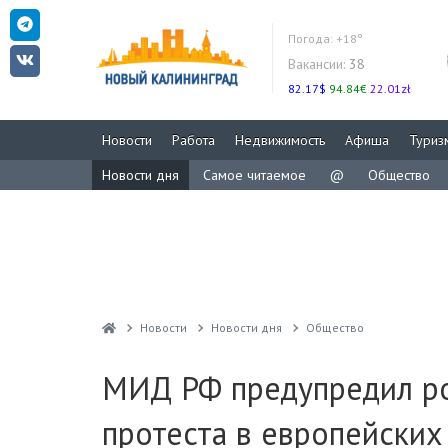
Погода:
+18°
Вакансии:
38
82.17$
94.84€
22.01zł
Новости
Работа
Недвижимость
Афиша
Туриз
Новости дня
Самое читаемое
@
Общество
Новости
Новости дня
Общество
МИД РФ предупредил ро
протеста в европейских