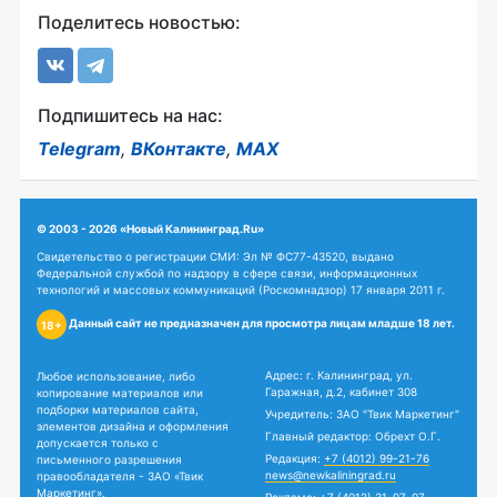
Поделитесь новостью:
Подпишитесь на нас:
Telegram
,
ВКонтакте
,
MAX
© 2003 - 2026 «Новый Калининград.Ru»
Свидетельство о регистрации СМИ: Эл № ФС77-43520, выдано
Федеральной службой по надзору в сфере связи, информационных
технологий и массовых коммуникаций (Роскомнадзор) 17 января 2011 г.
Данный сайт не предназначен для просмотра лицам младше 18 лет.
18+
Адрес: г. Калининград, ул.
Любое использование, либо
Гаражная, д.2, кабинет 308
копирование материалов или
подборки материалов сайта,
Учредитель: ЗАО "Твик Маркетинг"
элементов дизайна и оформления
Главный редактор: Обрехт О.Г.
допускается только с
Редакция:
+7 (4012) 99-21-76
письменного разрешения
news@newkaliningrad.ru
правообладателя - ЗАО «Твик
Маркетинг».