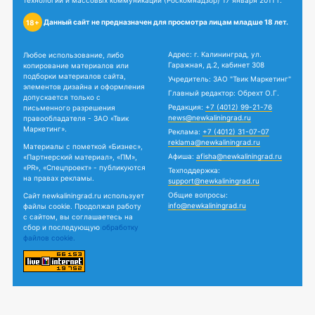
технологий и массовых коммуникаций (Роскомнадзор) 17 января 2011 г.
Данный сайт не предназначен для просмотра лицам младше 18 лет.
18+
Адрес: г. Калининград, ул.
Любое использование, либо
Гаражная, д.2, кабинет 308
копирование материалов или
подборки материалов сайта,
Учредитель: ЗАО "Твик Маркетинг"
элементов дизайна и оформления
Главный редактор: Обрехт О.Г.
допускается только с
Редакция:
+7 (4012) 99-21-76
письменного разрешения
news@newkaliningrad.ru
правообладателя - ЗАО «Твик
Маркетинг».
Реклама:
+7 (4012) 31-07-07
reklama@newkaliningrad.ru
Материалы с пометкой «Бизнес»,
Афиша:
afisha@newkaliningrad.ru
«Партнерский материал», «ПМ»,
«PR», «Спецпроект» - публикуются
Техподдержка:
на правах рекламы.
support@newkaliningrad.ru
Общие вопросы:
Сайт newkaliningrad.ru использует
info@newkaliningrad.ru
файлы cookie. Продолжая работу
с сайтом, вы соглашаетесь на
сбор и последующую
обработку
файлов cookie.