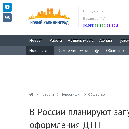
Погода:
+23.5°
Вакансии:
37
80.93$
93.19€
21.69zł
Новости
Работа
Недвижимость
Афиша
Туриз
Новости дня
Самое читаемое
@
Общество
Новости
Новости дня
Общество
В России планируют за
оформления ДТП