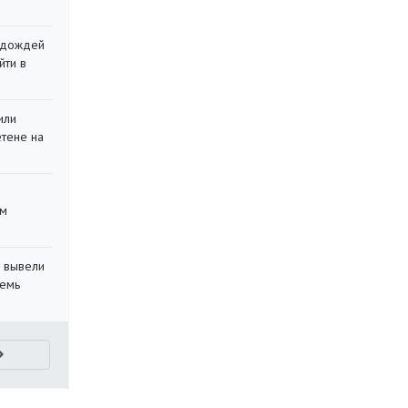
х дождей
йти в
или
етене на
ом
 вывели
семь