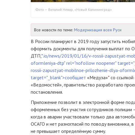
Фото — Виталий Невар, «Новый Калининград»
Все новости по теме:
Модернизация всея Руси
В России планируют в 2019 году запустить моб
оформить документы для получения выплат по 
ДТП,
*.io/news/2019/01/16/v-rossii-zapustyat-mobi
oformleniya-dtp" rel="nofollow noopener" target=
rossii-zapustyat-mobilnoe-prilozhenie-dlya-oforml
target="_blank">сообщает
«Медуза»
*
со ссылкой
«Ведомостей», правительство разработало прое
постановления.
Приложение позволит в электронной форме под
оформленных без участия сотрудников полиции —
когда в аварии участвовали только два автомоби
ОСАГО и нет разногласий по поводу виновника, 
не превышает определённую сумму.