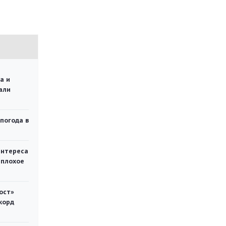
а и
али
 погода в
интереса
 плохое
ост»
корд