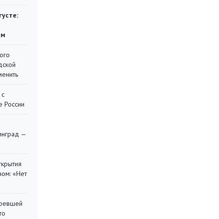
густе:
ям
ого
дской
менить
 с
е России
я
инград —
ткрытия
ом: «Нет
оревшей
то