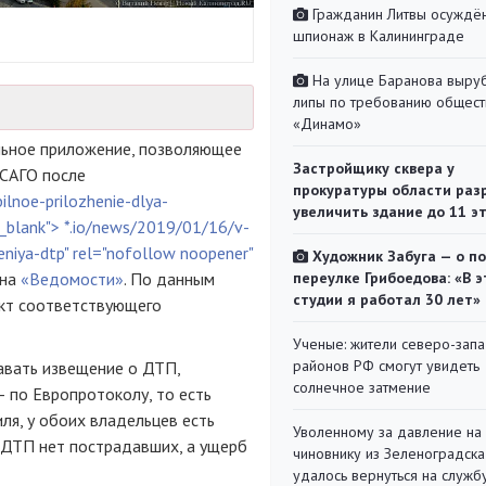
Гражданин Литвы осуждён
шпионаж в Калининграде
На улице Баранова выру
липы по требованию общест
«Динамо»
ильное приложение, позволяющее
Застройщику сквера у
ОСАГО после
прокуратуры области раз
lnoe-prilozhenie-dlya-
увеличить здание до 11 э
"_blank">
*.io/news/2019/01/16/v-
eniya-dtp" rel="nofollow noopener"
Художник Забуга — о п
 на
«Ведомости»
. По данным
переулке Грибоедова: «В э
студии я работал 30 лет»
кт соответствующего
Ученые: жители северо-зап
районов РФ смогут увидеть
авать извещение о ДТП,
солнечное затмение
 по Европротоколу, то есть
ля, у обоих владельцев есть
Уволенному за давление на
в ДТП нет пострадавших, а ущерб
чиновнику из Зеленоградска
удалось вернуться на служб