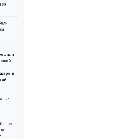
 за
били
ва
решили
тажей
ожаре в
той
адных
 бизнес
 не
у