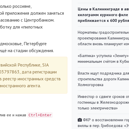
олько россияне,
Цены в Калининграде в ав
кой приложения должен заняться
килограмм куриного филе
ласованию с Центробанком.
приближается к 600 рубл
аботку для «пилотных
Нормативы градостроительн
проектирования Калинингра
дмосковье, Петербурге
области вновь планируют из
ещё на стадии обсуждения.
«Балтика» уступила «Зениту»
минимальным счётом в Кубк
вийской Республике, SIA
03797863, дата регистрации
Власти ищут подрядчика дл
в реестр иностранных средств
строительства дороги Калин
Холмогоровка
ностранного агента.
Инвестор о сдвиге сроков о
гостиницы в Железнодорожн
только электричества»
лив ее и нажав
Ctrl+Enter
ФКР о восстановлении г
виллы в пер. Грибоедова: «Э