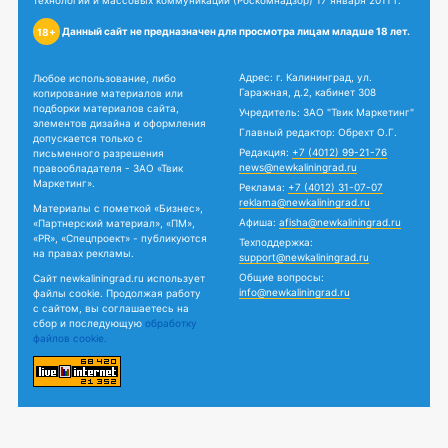
технологий и массовых коммуникаций (Роскомнадзор) 17 января 2011 г.
Данный сайт не предназначен для просмотра лицам младше 18 лет.
18+
Адрес: г. Калининград, ул.
Любое использование, либо
Гаражная, д.2, кабинет 308
копирование материалов или
подборки материалов сайта,
Учредитель: ЗАО "Твик Маркетинг"
элементов дизайна и оформления
Главный редактор: Обрехт О.Г.
допускается только с
Редакция:
+7 (4012) 99-21-76
письменного разрешения
news@newkaliningrad.ru
правообладателя - ЗАО «Твик
Маркетинг».
Реклама:
+7 (4012) 31-07-07
reklama@newkaliningrad.ru
Материалы с пометкой «Бизнес»,
Афиша:
afisha@newkaliningrad.ru
«Партнерский материал», «ПМ»,
«PR», «Спецпроект» - публикуются
Техподдержка:
на правах рекламы.
support@newkaliningrad.ru
Общие вопросы:
Сайт newkaliningrad.ru использует
info@newkaliningrad.ru
файлы cookie. Продолжая работу
с сайтом, вы соглашаетесь на
сбор и последующую
обработку
файлов cookie.