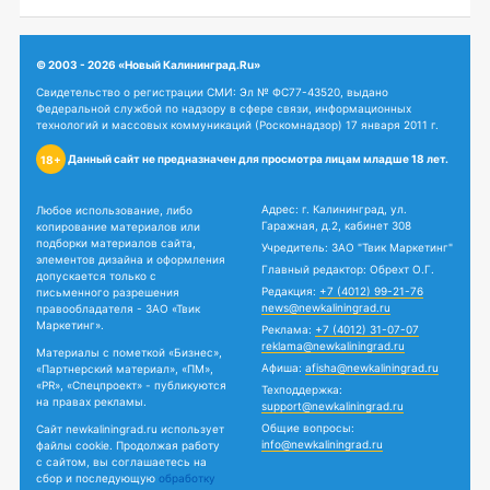
© 2003 - 2026 «Новый Калининград.Ru»
Свидетельство о регистрации СМИ: Эл № ФС77-43520, выдано
Федеральной службой по надзору в сфере связи, информационных
технологий и массовых коммуникаций (Роскомнадзор) 17 января 2011 г.
Данный сайт не предназначен для просмотра лицам младше 18 лет.
18+
Адрес: г. Калининград, ул.
Любое использование, либо
Гаражная, д.2, кабинет 308
копирование материалов или
подборки материалов сайта,
Учредитель: ЗАО "Твик Маркетинг"
элементов дизайна и оформления
Главный редактор: Обрехт О.Г.
допускается только с
Редакция:
+7 (4012) 99-21-76
письменного разрешения
news@newkaliningrad.ru
правообладателя - ЗАО «Твик
Маркетинг».
Реклама:
+7 (4012) 31-07-07
reklama@newkaliningrad.ru
Материалы с пометкой «Бизнес»,
Афиша:
afisha@newkaliningrad.ru
«Партнерский материал», «ПМ»,
«PR», «Спецпроект» - публикуются
Техподдержка:
на правах рекламы.
support@newkaliningrad.ru
Общие вопросы:
Сайт newkaliningrad.ru использует
info@newkaliningrad.ru
файлы cookie. Продолжая работу
с сайтом, вы соглашаетесь на
сбор и последующую
обработку