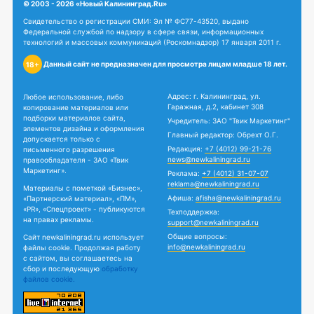
© 2003 - 2026 «Новый Калининград.Ru»
Свидетельство о регистрации СМИ: Эл № ФС77-43520, выдано
Федеральной службой по надзору в сфере связи, информационных
технологий и массовых коммуникаций (Роскомнадзор) 17 января 2011 г.
Данный сайт не предназначен для просмотра лицам младше 18 лет.
18+
Адрес: г. Калининград, ул.
Любое использование, либо
Гаражная, д.2, кабинет 308
копирование материалов или
подборки материалов сайта,
Учредитель: ЗАО "Твик Маркетинг"
элементов дизайна и оформления
Главный редактор: Обрехт О.Г.
допускается только с
Редакция:
+7 (4012) 99-21-76
письменного разрешения
news@newkaliningrad.ru
правообладателя - ЗАО «Твик
Маркетинг».
Реклама:
+7 (4012) 31-07-07
reklama@newkaliningrad.ru
Материалы с пометкой «Бизнес»,
Афиша:
afisha@newkaliningrad.ru
«Партнерский материал», «ПМ»,
«PR», «Спецпроект» - публикуются
Техподдержка:
на правах рекламы.
support@newkaliningrad.ru
Общие вопросы:
Сайт newkaliningrad.ru использует
info@newkaliningrad.ru
файлы cookie. Продолжая работу
с сайтом, вы соглашаетесь на
сбор и последующую
обработку
файлов cookie.