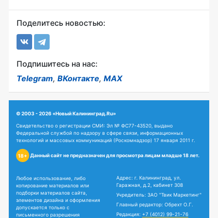
Поделитесь новостью:
Подпишитесь на нас:
Telegram
,
ВКонтакте
,
MAX
© 2003 - 2026 «Новый Калининград.Ru»
Свидетельство о регистрации СМИ: Эл № ФС77-43520, выдано
Федеральной службой по надзору в сфере связи, информационных
технологий и массовых коммуникаций (Роскомнадзор) 17 января 2011 г.
Данный сайт не предназначен для просмотра лицам младше 18 лет.
18+
Адрес: г. Калининград, ул.
Любое использование, либо
Гаражная, д.2, кабинет 308
копирование материалов или
подборки материалов сайта,
Учредитель: ЗАО "Твик Маркетинг"
элементов дизайна и оформления
Главный редактор: Обрехт О.Г.
допускается только с
Редакция:
+7 (4012) 99-21-76
письменного разрешения