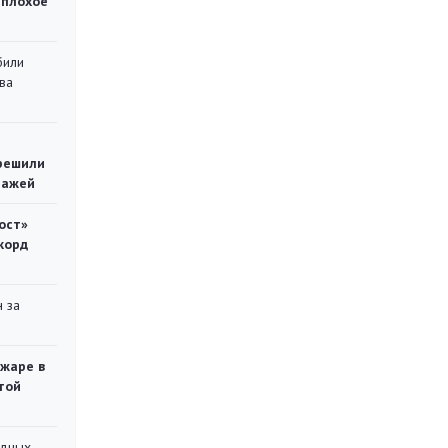
 плохое
били
ва
решили
тажей
ост»
корд
 за
ожаре в
той
адных