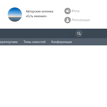
Вход
Авторская колонка
«Есть мнение»
Регистрация
орепортажи
Темы новостей
Конференции