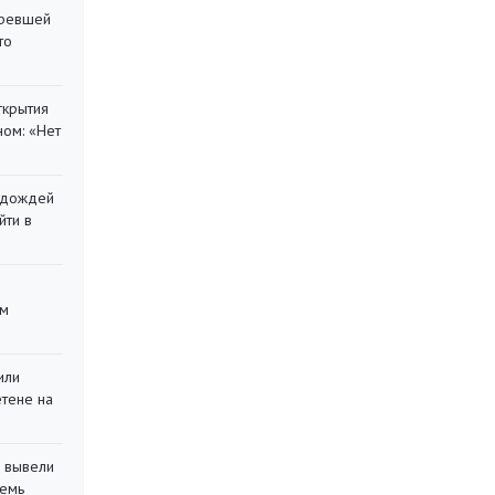
оревшей
то
ткрытия
ом: «Нет
х дождей
йти в
ом
или
етене на
 вывели
семь