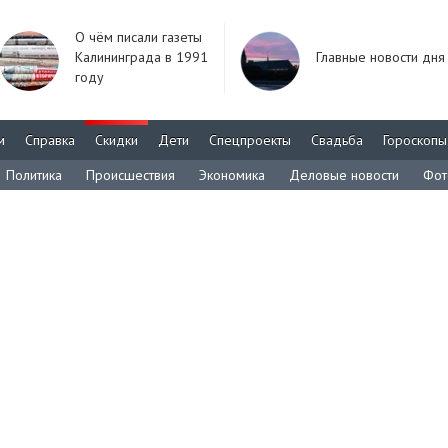
О чём писали газеты
Калининграда в 1991
Главные новости дня
году
м
Справка
Скидки
Дети
Спецпроекты
Свадьба
Гороскопы
Политика
Происшествия
Экономика
Деловые новости
Фот