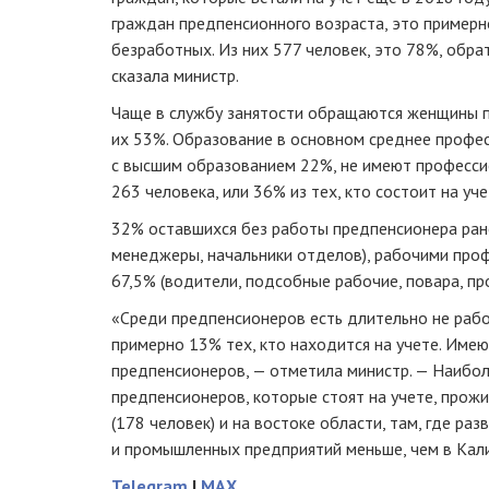
граждан предпенсионного возраста, это примерн
безработных. Из них 577 человек, это 78%, обра
сказала министр.
Чаще в службу занятости обращаются женщины п
их 53%. Образование в основном среднее профес
с высшим образованием 22%, не имеют професс
263 человека, или 36% из тех, кто состоит на уче
32% оставшихся без работы предпенсионера ран
менеджеры, начальники отделов), рабочими про
67,5% (водители, подсобные рабочие, повара, пр
«Среди предпенсионеров есть длительно не работ
примерно 13% тех, кто находится на учете. Име
предпенсионеров, — отметила министр. — Наибо
предпенсионеров, которые стоят на учете, прож
(178 человек) и на востоке области, там, где ра
и промышленных предприятий меньше, чем в Кали
Telegram
|
MAX