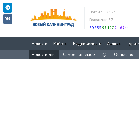
Погода:
+23.2°
Вакансии:
37
80.93$
93.19€
21.69zł
Новости
Работа
Недвижимость
Афиша
Туриз
Новости дня
Самое читаемое
@
Общество