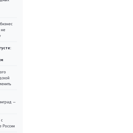
 бизнес
 не
у
густе:
ям
ого
дской
менить
я
инград —
 с
е России