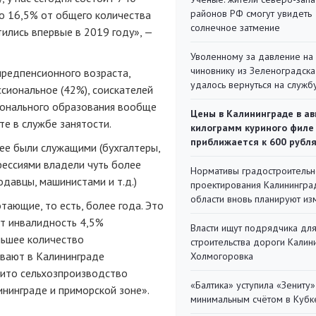
районов РФ смогут увидеть
о 16,5% от общего количества
солнечное затмение
тились впервые в 2019 году», —
Уволенному за давление на
чиновнику из Зеленоградска
редпенсионного возраста,
удалось вернуться на служб
сиональное (42%), соискателей
ионального образования вообще
Цены в Калининграде в ав
те в службе занятости.
килограмм куриного филе
приближается к 600 рубл
ее были служащими (бухгалтеры,
фессиями владели чуть более
Нормативы градостроительн
одавцы, машинистами и т.д.)
проектирования Калинингра
области вновь планируют из
ающие, то есть, более года. Это
ют инвалидность 4,5%
Власти ищут подрядчика дл
льшее количество
строительства дороги Калин
ивают в Калининграде
Холмогоровка
звито сельхозпроизводство
«Балтика» уступила «Зениту»
нинграде и приморской зоне».
минимальным счётом в Кубк