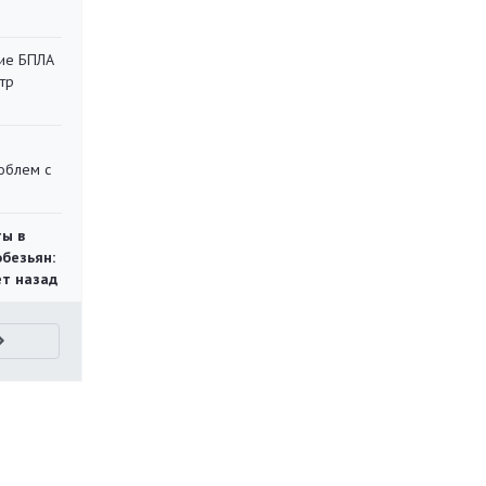
кие БПЛА
тр
облем с
ты в
обезьян:
ет назад