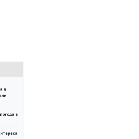
а и
али
 погода в
интереса