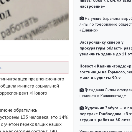
инвесторов к ОКН: «У всех
настроение»
На улице Баранова выру
липы по требованию общест
«Динамо»
Застройщику сквера у
прокуратуры области раз
увеличить здание до 11 э
Новости Калининграда: «р
та
гостиницы на Горького, ре
филе и нудисты 90-х
алининградцев предпенсионного
сообщила министр социальной
Гражданин Литвы осуждён
корреспондент «Нового
шпионаж в Калининграде
Художник Забуга — о п
егионе обратились
переулке Грибоедова: «В э
устроены 133 человека, это 14%.
студии я работал 30 лет»
и с учетом переходящих наших
, у нас сегодня состоит 740
Ученые: жители северо-зап