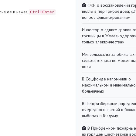
ФКР о восстановлении г
виллы в пер. Грибоедова: «Э
лив ее и нажав
Ctrl+Enter
вопрос финансирования»
Инвестор о сдвиге сроков о
гостиницы в Железнодорожн
только электричества»
Минсельхоз: из-за обильны
сельхозтехника не может вы
поля
В Соцфонде напомнили о
максимальном и минимальн
больничных
В Центризбиркоме определ
очередность партий в бюлл
выборах в Госдуму
В Прибрежном пожарные
из горящей шестиэтажки во