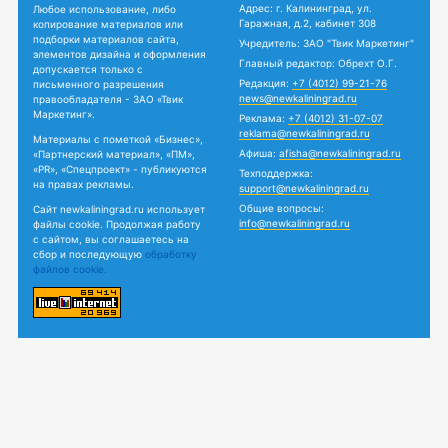
Адрес: г. Калининград, ул.
Любое использование, либо
Гаражная, д.2, кабинет 308
копирование материалов или
подборки материалов сайта,
Учредитель: ЗАО "Твик Маркетинг"
элементов дизайна и оформления
Главный редактор: Обрехт О.Г.
допускается только с
Редакция:
+7 (4012) 99-21-76
письменного разрешения
news@newkaliningrad.ru
правообладателя - ЗАО «Твик
Маркетинг».
Реклама:
+7 (4012) 31-07-07
reklama@newkaliningrad.ru
Материалы с пометкой «Бизнес»,
Афиша:
afisha@newkaliningrad.ru
«Партнерский материал», «ПМ»,
«PR», «Спецпроект» - публикуются
Техподдержка:
на правах рекламы.
support@newkaliningrad.ru
Общие вопросы:
Сайт newkaliningrad.ru использует
info@newkaliningrad.ru
файлы cookie. Продолжая работу
с сайтом, вы соглашаетесь на
сбор и последующую
обработку
файлов cookie.