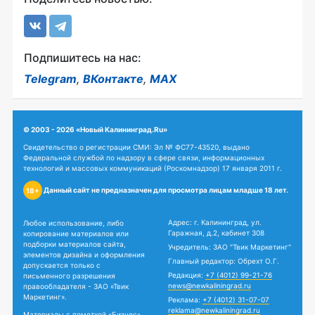
Подпишитесь на нас:
Telegram
,
ВКонтакте
,
MAX
© 2003 - 2026 «Новый Калининград.Ru»
Свидетельство о регистрации СМИ: Эл № ФС77-43520, выдано
Федеральной службой по надзору в сфере связи, информационных
технологий и массовых коммуникаций (Роскомнадзор) 17 января 2011 г.
Данный сайт не предназначен для просмотра лицам младше 18 лет.
18+
Адрес: г. Калининград, ул.
Любое использование, либо
Гаражная, д.2, кабинет 308
копирование материалов или
подборки материалов сайта,
Учредитель: ЗАО "Твик Маркетинг"
элементов дизайна и оформления
Главный редактор: Обрехт О.Г.
допускается только с
Редакция:
+7 (4012) 99-21-76
письменного разрешения
news@newkaliningrad.ru
правообладателя - ЗАО «Твик
Маркетинг».
Реклама:
+7 (4012) 31-07-07
reklama@newkaliningrad.ru
Материалы с пометкой «Бизнес»,