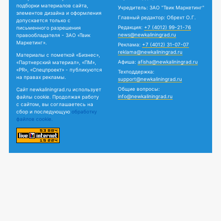
подборки материалов сайта,
Учредитель: ЗАО "Твик Маркетинг"
элементов дизайна и оформления
Главный редактор: Обрехт О.Г.
допускается только с
Редакция:
+7 (4012) 99-21-76
письменного разрешения
news@newkaliningrad.ru
правообладателя - ЗАО «Твик
Маркетинг».
Реклама:
+7 (4012) 31-07-07
reklama@newkaliningrad.ru
Материалы с пометкой «Бизнес»,
Афиша:
afisha@newkaliningrad.ru
«Партнерский материал», «ПМ»,
«PR», «Спецпроект» - публикуются
Техподдержка:
на правах рекламы.
support@newkaliningrad.ru
Общие вопросы:
Сайт newkaliningrad.ru использует
info@newkaliningrad.ru
файлы cookie. Продолжая работу
с сайтом, вы соглашаетесь на
сбор и последующую
обработку
файлов cookie.